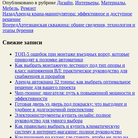
Опубликовано в рубрике
Дизайн
,
Интерьеры
,
Материалы
,
Мебель
,
Ремонт
Назад
Аренда крана-манипулятора: эффективное и доступное
решение
Вперед
Артезианская скважина: общие сведения, технология и
этапы бурения
Свежие записи
ТОП-5 ошибок при монтаже въездных ворот, которые
приводят к поломке автоматики
Как выбрать монтажную лестницу под тип опоры и
класс напряжения ВЛ: практическое руководство для
снабженцев и прорабов
Аренда автокрана 32 тонны: как выбрать оптимальное
решение для вашего проекта
Чип‑тюнинг двигателя: путь к повышенной мощности и
эффективности
Готовая дверь vs дверь под покраску: что выгоднее и
удобнее в долгосрочной перспективе
Электроинструменты купить онлайн: полное
руководство для умного выбора
Как правильно выбрать и купить климатическую
систему в интернет‑магазине: полное руководство
Кондиционер на кухне: где ставить, чтобы не дуло на