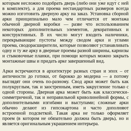
которым несложно подобрать дверь (либо они уже идут с ней
в комплекте), а для проема нестандартных размеров всегда
можно изготовить дверную арку на заказ. Установка сборной
арки принципиально мало чем отличается от монтажа
обычной дверной коробки — разве что использованием
некоторых дополнительных элементов, декоративных и
конструктивных. В их число могут входить наличники,
перекрывающие пустоты между сводом арки и углами
проема, сводорасширители, которые позволяют устанавливать
одну и ту же арку в дверные проемы разной ширины, карнизы
и стыковочные планки, при помощи которых можно закрыть
монтажные швы и придать арке завершенный вид.
Арки встречаются в архитектуре разных стран и эпох – от
античности до готики, от барокко до модерна — а потому
выглядят они очень по-разному. Свод арки может быть как
полукруглым, так и заостренным, иметь закругление только с
одной стороны. Дверная арка может быть как классически-
симметричной, так и неправильной криволинейной формы, с
дополнительными изгибами и выступами; сложные арки
обычно делают из гипсокартона и часто дополняют
встроенной подсветкой. Такая арка не только оформляет
проем (в котором не обязательно должна быть дверь), но и
является оригинальным украшением интерьера.