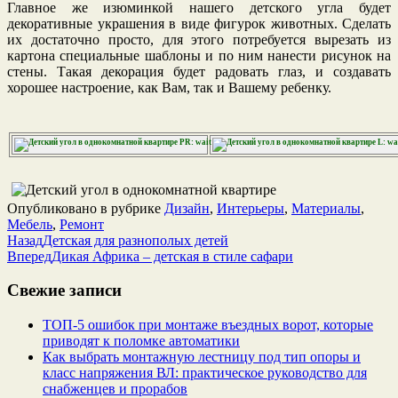
Главное же изюминкой нашего детского угла будет
декоративные украшения в виде фигурок животных. Сделать
их достаточно просто, для этого потребуется вырезать из
картона специальные шаблоны и по ним нанести рисунок на
стены. Такая декорация будет радовать глаз, и создавать
хорошее настроение, как Вам, так и Вашему ребенку.
PR: wait…
L: wa
Опубликовано в рубрике
Дизайн
,
Интерьеры
,
Материалы
,
Мебель
,
Ремонт
Назад
Детская для разнополых детей
Вперед
Дикая Африка – детская в стиле сафари
Свежие записи
ТОП-5 ошибок при монтаже въездных ворот, которые
приводят к поломке автоматики
Как выбрать монтажную лестницу под тип опоры и
класс напряжения ВЛ: практическое руководство для
снабженцев и прорабов