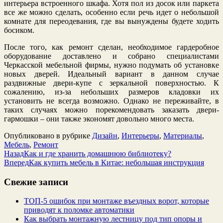
интерьера встроенного шкафа. Хотя пол из досок или паркета
все же можно сделать, особенно если речь идет о небольшой
комнате для переодевания, где вы вынуждены будете ходить
босиком.
После того, как ремонт сделан, необходимое гардеробное
оборудование доставлено и собрано специалистами
Черкасской мебельной фирмы, нужно подумать об установке
новых дверей. Идеальный вариант в данном случае
раздвижные двери-купе с зеркальной поверхностью. К
сожалению, из-за небольших размеров кладовки их
установить не всегда возможно. Однако не переживайте, в
таких случаях можно порекомендовать заказать двери-
гармошки – они также экономят довольно много места.
Опубликовано в рубрике
Дизайн
,
Интерьеры
,
Материалы
,
Мебель
,
Ремонт
Назад
Как и где хранить домашнюю библиотеку?
Вперед
Как купить мебель в Китае: небольшая инструкция
Свежие записи
ТОП-5 ошибок при монтаже въездных ворот, которые
приводят к поломке автоматики
Как выбрать монтажную лестницу под тип опоры и