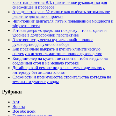
класс напряжения ВЛ: практическое руководство для
снабженцев и прорабов
Аренда автокрана 32 тонны: как выбрать оптимальное
решение для вашего проекта
Чип‑тюнинг двигателя: путь к повышенной мощности и
эффективности
Готовая дверь vs дверь под покраску: что выгоднее и
удобнее в долгосрочной перспективе
Электроинструменты купить онлайн: полное
руководство для умного выбора
Как правильно выбрать и купить климатическую
систему в интернет‑магазине: полное руководство
Кондиционер на кухне: где ставить, чтобы не дуло на
обеденный стол и не мешало готовке
Дизайнерский ремонт под ключ: путь к идеальному
интерьеру без лишних хлопот
Сложности и преимущества строительства коттеджа на
земельном участке у воды
Рубрики
Арт
Ворота
Все обо всем
Газовое оборудование