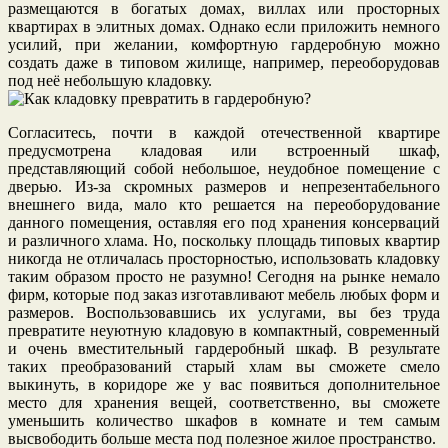
размещаются в богатых домах, виллах или просторных
квартирах в элитных домах. Однако если приложить немного
усилий, при желании, комфортную гардеробную можно
создать даже в типовом жилище, например, переоборудовав
под неё небольшую кладовку.
Согласитесь, почти в каждой отечественной квартире
предусмотрена кладовая или встроенный шкаф,
представляющий собой небольшое, неудобное помещение с
дверью. Из-за скромных размеров и непрезентабельного
внешнего вида, мало кто решается на переоборудование
данного помещения, оставляя его под хранения консерваций
и различного хлама. Но, поскольку площадь типовых квартир
никогда не отличалась просторностью, использовать кладовку
таким образом просто не разумно! Сегодня на рынке немало
фирм, которые под заказ изготавливают мебель любых форм и
размеров. Воспользовавшись их услугами, вы без труда
превратите неуютную кладовую в компактный, современный
и очень вместительный гардеробный шкаф. В результате
таких преобразований старый хлам вы сможете смело
выкинуть, в коридоре же у вас появиться дополнительное
место для хранения вещей, соответственно, вы сможете
уменьшить количество шкафов в комнате и тем самым
высвободить больше места под полезное жилое пространство.