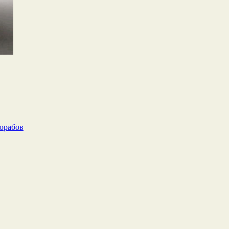
рорабов