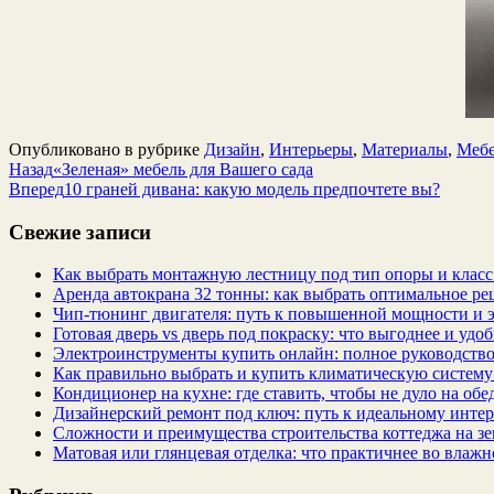
Опубликовано в рубрике
Дизайн
,
Интерьеры
,
Материалы
,
Мебе
Назад
«Зеленая» мебель для Вашего сада
Вперед
10 граней дивана: какую модель предпочтете вы?
Свежие записи
Как выбрать монтажную лестницу под тип опоры и класс
Аренда автокрана 32 тонны: как выбрать оптимальное ре
Чип‑тюнинг двигателя: путь к повышенной мощности и 
Готовая дверь vs дверь под покраску: что выгоднее и удо
Электроинструменты купить онлайн: полное руководство
Как правильно выбрать и купить климатическую систему 
Кондиционер на кухне: где ставить, чтобы не дуло на об
Дизайнерский ремонт под ключ: путь к идеальному интер
Сложности и преимущества строительства коттеджа на зе
Матовая или глянцевая отделка: что практичнее во влажн