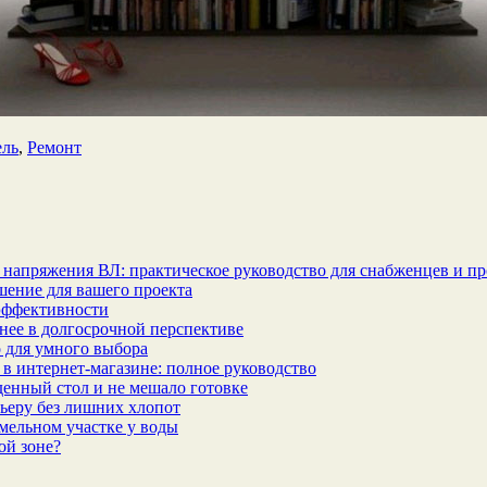
ль
,
Ремонт
 напряжения ВЛ: практическое руководство для снабженцев и п
шение для вашего проекта
эффективности
бнее в долгосрочной перспективе
 для умного выбора
в интернет‑магазине: полное руководство
еденный стол и не мешало готовке
ьеру без лишних хлопот
мельном участке у воды
ой зоне?