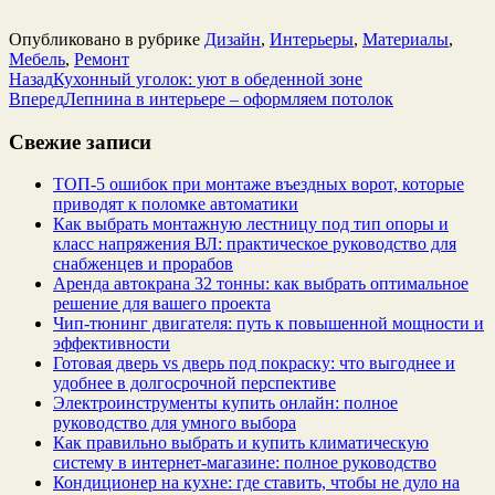
Опубликовано в рубрике
Дизайн
,
Интерьеры
,
Материалы
,
Мебель
,
Ремонт
Назад
Кухонный уголок: уют в обеденной зоне
Вперед
Лепнина в интерьере – оформляем потолок
Свежие записи
ТОП-5 ошибок при монтаже въездных ворот, которые
приводят к поломке автоматики
Как выбрать монтажную лестницу под тип опоры и
класс напряжения ВЛ: практическое руководство для
снабженцев и прорабов
Аренда автокрана 32 тонны: как выбрать оптимальное
решение для вашего проекта
Чип‑тюнинг двигателя: путь к повышенной мощности и
эффективности
Готовая дверь vs дверь под покраску: что выгоднее и
удобнее в долгосрочной перспективе
Электроинструменты купить онлайн: полное
руководство для умного выбора
Как правильно выбрать и купить климатическую
систему в интернет‑магазине: полное руководство
Кондиционер на кухне: где ставить, чтобы не дуло на