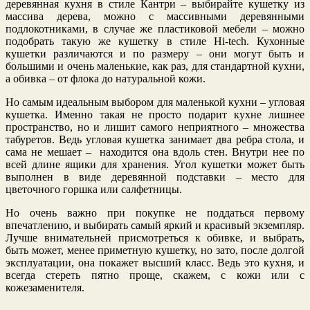
деревянная кухня в стиле Кантри – выбирайте кушетку из
массива дерева, можно с массивными деревянными
подлокотниками, в случае же пластиковой мебели – можно
подобрать такую же кушетку в стиле Hi-tech. Кухонные
кушетки различаются и по размеру – они могут быть и
большими и очень маленькие, как раз, для стандартной кухни,
а обивка – от флока до натуральной кожи.
Но самым идеальным выбором для маленькой кухни – угловая
кушетка. Именно такая не просто подарит кухне лишнее
пространство, но и лишит самого неприятного – множества
табуретов. Ведь угловая кушетка занимает два ребра стола, и
сама не мешает – находится она вдоль стен. Внутри нее по
всей длине ящики для хранения. Угол кушетки может быть
выполнен в виде деревянной подставки – место для
цветочного горшка или салфетницы.
Но очень важно при покупке не поддаться первому
впечатлению, и выбирать самый яркий и красивый экземпляр.
Лучше внимательней присмотреться к обивке, и выбрать,
быть может, менее приметную кушетку, но зато, после долгой
эксплуатации, она покажет высший класс. Ведь это кухня, и
всегда стереть пятно проще, скажем, с кожи или с
кожезаменителя.