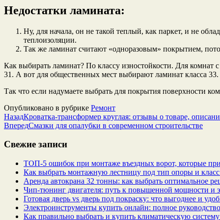
Недостатки ламината:
Ну, для начала, он не такой теплый, как паркет, и не о
теплоизоляции.
Так же ламинат считают «одноразовым» покрытием, потом
Как выбирать ламинат? По классу изностойкости. Для комнат с
31. А вот для общественных мест выбирают ламинат класса 33.
Так что если надумаете выбрать для покрытия поверхности ком
Опубликовано в рубрике
Ремонт
Назад
Кроватка-трансформер круглая: отзывы о товаре, описани
Вперед
Смазки для опалубки в современном строительстве
Свежие записи
ТОП-5 ошибок при монтаже въездных ворот, которые при
Как выбрать монтажную лестницу под тип опоры и класс
Аренда автокрана 32 тонны: как выбрать оптимальное ре
Чип‑тюнинг двигателя: путь к повышенной мощности и 
Готовая дверь vs дверь под покраску: что выгоднее и удо
Электроинструменты купить онлайн: полное руководство
Как правильно выбрать и купить климатическую систему 