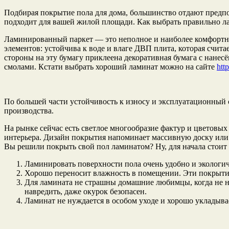
Подбирая покрытие пола для дома, большинство отдают предпоч
подходит для вашей жилой площади. Как выбрать правильно ла
Ламинированный паркет — это неполное и наиболее комфортно
элементов: устойчива к воде и влаге ДВП плита, которая счит
стороны на эту бумагу приклеена декоративная бумага с нанес
смолами. Кстати выбрать хороший ламинат можно на сайте
htt
По большей части устойчивость к износу и эксплуатационный 
производства.
На рынке сейчас есть светлое многообразие фактур и цветовы
интерьера. Дизайн покрытия напоминает массивную доску или
Вы решили покрыть свой пол ламинатом? Ну, для начала стоит 
Ламинировать поверхности пола очень удобно и экологич
Хорошо переносит влажность в помещении. Эти покрытия
Для ламината не страшны домашние любимцы, когда не нав
навредить, даже окурок безопасен.
Ламинат не нуждается в особом уходе и хорошо укладыва