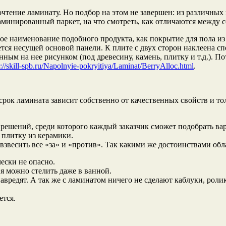
тение ламинату. Но подбор на этом не завершен: из различных 
минированный паркет, на что смотреть, как отличаются между 
е наименование подобного продукта, как покрытие для пола из
ается несущей основой панели. К плите с двух сторон наклеена 
ённым на нее рисунком (под древесину, камень, плитку и т.д.)
p://skill-spb.ru/Napolnyie-pokryitiya/Laminat/BerryAlloc.html
.
срок ламината зависит собственно от качественных свойств и 
х решений, среди которого каждый заказчик сможет подобрать в
 плитку из керамики.
взвесить все «за» и «против». Так какими же достоинствами обл
ески не опасно.
 можно стелить даже в ванной.
редят. А так же с ламинатом ничего не сделают каблуки, ролик
ется.