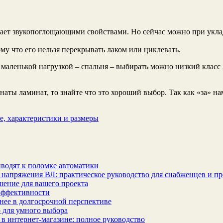
бладает звукопоглощающими свойствами. Но сейчас можно при укл
у что его нельзя перекрывать лаком или циклевать.
 маленькой нагрузкой – спальня – выбирать можно низкий класс 
наты ламинат, то знайте что это хороший выбор. Так как «за» н
е, характеристики и размеры
водят к поломке автоматики
 напряжения ВЛ: практическое руководство для снабженцев и п
шение для вашего проекта
эффективности
бнее в долгосрочной перспективе
 для умного выбора
в интернет‑магазине: полное руководство