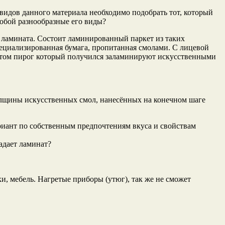
видов данного материала необходимо подобрать тот, который
собой разнообразные его виды?
 ламината. Состоит ламинированный паркет из таких
специализированная бумага, пропитанная смолами. С лицевой
. Потом пирог который получился заламинируют искусственными
толщины искусственных смол, нанесённых на конечном шаге
ариант по собственным предпочтениям вкуса и свойствам
адает ламинат?
и, мебель. Нагретые приборы (утюг), так же не сможет