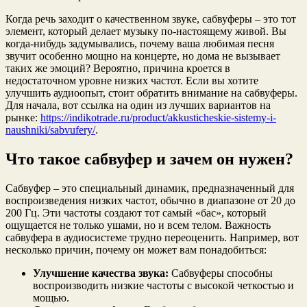
Когда речь заходит о качественном звуке, сабвуферы – это тот
элемент, который делает музыку по-настоящему живой. Вы
когда-нибудь задумывались, почему ваша любимая песня
звучит особенно мощно на концерте, но дома не вызывает
таких же эмоций? Вероятно, причина кроется в
недостаточном уровне низких частот. Если вы хотите
улучшить аудиоопыт, стоит обратить внимание на сабвуферы.
Для начала, вот ссылка на один из лучших вариантов на
рынке:
https://indikotrade.ru/product/akkusticheskie-sistemy-i-
naushniki/sabvufery/
.
Что такое сабвуфер и зачем он нужен?
Сабвуфер – это специальный динамик, предназначенный для
воспроизведения низких частот, обычно в диапазоне от 20 до
200 Гц. Эти частоты создают тот самый «бас», который
ощущается не только ушами, но и всем телом. Важность
сабвуфера в аудиосистеме трудно переоценить. Например, вот
несколько причин, почему он может вам понадобиться:
Улучшение качества звука:
Сабвуферы способны
воспроизводить низкие частоты с высокой четкостью и
мощью.