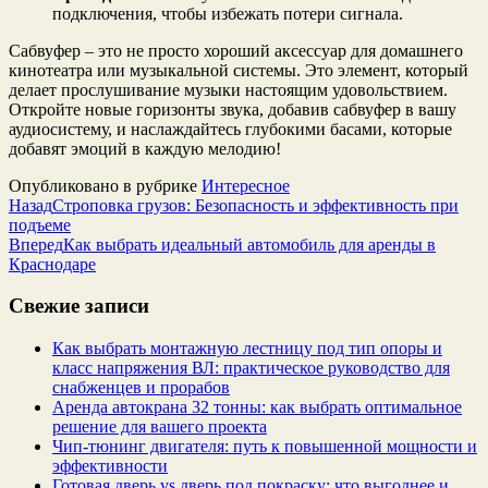
подключения, чтобы избежать потери сигнала.
Сабвуфер – это не просто хороший аксессуар для домашнего
кинотеатра или музыкальной системы. Это элемент, который
делает прослушивание музыки настоящим удовольствием.
Откройте новые горизонты звука, добавив сабвуфер в вашу
аудиосистему, и наслаждайтесь глубокими басами, которые
добавят эмоций в каждую мелодию!
Опубликовано в рубрике
Интересное
Назад
Строповка грузов: Безопасность и эффективность при
подъеме
Вперед
Как выбрать идеальный автомобиль для аренды в
Краснодаре
Свежие записи
Как выбрать монтажную лестницу под тип опоры и
класс напряжения ВЛ: практическое руководство для
снабженцев и прорабов
Аренда автокрана 32 тонны: как выбрать оптимальное
решение для вашего проекта
Чип‑тюнинг двигателя: путь к повышенной мощности и
эффективности
Готовая дверь vs дверь под покраску: что выгоднее и