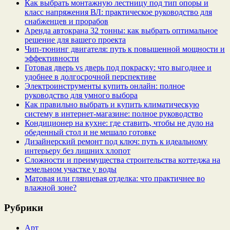
Как выбрать монтажную лестницу под тип опоры и
класс напряжения ВЛ: практическое руководство для
снабженцев и прорабов
Аренда автокрана 32 тонны: как выбрать оптимальное
решение для вашего проекта
Чип‑тюнинг двигателя: путь к повышенной мощности и
эффективности
Готовая дверь vs дверь под покраску: что выгоднее и
удобнее в долгосрочной перспективе
Электроинструменты купить онлайн: полное
руководство для умного выбора
Как правильно выбрать и купить климатическую
систему в интернет‑магазине: полное руководство
Кондиционер на кухне: где ставить, чтобы не дуло на
обеденный стол и не мешало готовке
Дизайнерский ремонт под ключ: путь к идеальному
интерьеру без лишних хлопот
Сложности и преимущества строительства коттеджа на
земельном участке у воды
Матовая или глянцевая отделка: что практичнее во
влажной зоне?
Рубрики
Арт