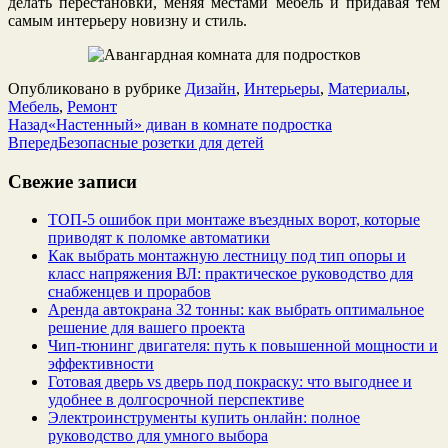
делать перестановки, меняя местами мебель и придавая тем
самым интерьеру новизну и стиль.
Опубликовано в рубрике
Дизайн
,
Интерьеры
,
Материалы
,
Мебель
,
Ремонт
Назад
«Настенный» диван в комнате подростка
Вперед
Безопасные розетки для детей
Свежие записи
ТОП-5 ошибок при монтаже въездных ворот, которые
приводят к поломке автоматики
Как выбрать монтажную лестницу под тип опоры и
класс напряжения ВЛ: практическое руководство для
снабженцев и прорабов
Аренда автокрана 32 тонны: как выбрать оптимальное
решение для вашего проекта
Чип‑тюнинг двигателя: путь к повышенной мощности и
эффективности
Готовая дверь vs дверь под покраску: что выгоднее и
удобнее в долгосрочной перспективе
Электроинструменты купить онлайн: полное
руководство для умного выбора