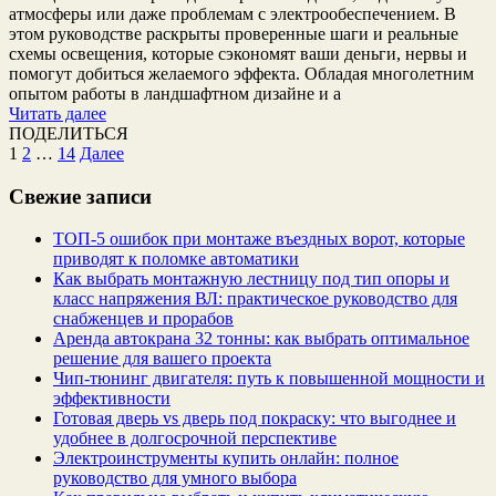
атмосферы или даже проблемам с электрообеспечением. В
этом руководстве раскрыты проверенные шаги и реальные
схемы освещения, которые сэкономят ваши деньги, нервы и
помогут добиться желаемого эффекта. Обладая многолетним
опытом работы в ландшафтном дизайне и а
Читать далее
ПОДЕЛИТЬСЯ
Пагинация
1
2
…
14
Далее
записей
Свежие записи
ТОП-5 ошибок при монтаже въездных ворот, которые
приводят к поломке автоматики
Как выбрать монтажную лестницу под тип опоры и
класс напряжения ВЛ: практическое руководство для
снабженцев и прорабов
Аренда автокрана 32 тонны: как выбрать оптимальное
решение для вашего проекта
Чип‑тюнинг двигателя: путь к повышенной мощности и
эффективности
Готовая дверь vs дверь под покраску: что выгоднее и
удобнее в долгосрочной перспективе
Электроинструменты купить онлайн: полное
руководство для умного выбора