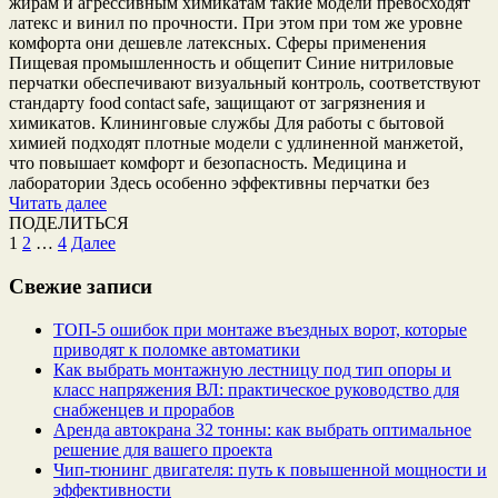
жирам и агрессивным химикатам такие модели превосходят
латекс и винил по прочности. При этом при том же уровне
комфорта они дешевле латексных. Сферы применения
Пищевая промышленность и общепит Синие нитриловые
перчатки обеспечивают визуальный контроль, соответствуют
стандарту food contact safe, защищают от загрязнения и
химикатов. Клининговые службы Для работы с бытовой
химией подходят плотные модели с удлиненной манжетой,
что повышает комфорт и безопасность. Медицина и
лаборатории Здесь особенно эффективны перчатки без
Читать далее
ПОДЕЛИТЬСЯ
Пагинация
1
2
…
4
Далее
записей
Свежие записи
ТОП-5 ошибок при монтаже въездных ворот, которые
приводят к поломке автоматики
Как выбрать монтажную лестницу под тип опоры и
класс напряжения ВЛ: практическое руководство для
снабженцев и прорабов
Аренда автокрана 32 тонны: как выбрать оптимальное
решение для вашего проекта
Чип‑тюнинг двигателя: путь к повышенной мощности и
эффективности