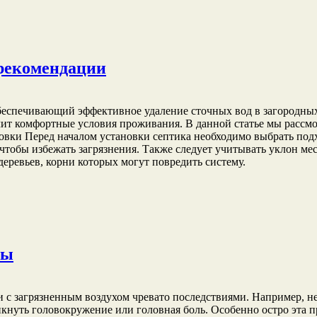
 рекомендации
, обеспечивающий эффективное удаление сточных вод в загородны
чит комфортные условия проживания. В данной статье мы рассм
овки Перед началом установки септика необходимо выбрать под
 чтобы избежать загрязнения. Также следует учитывать уклон ме
деревьев, корни которых могут повредить систему.
сы
 с загрязненным воздухом чревато последствиями. Например, не
никнуть головокружение или головная боль. Особенно остро эта 