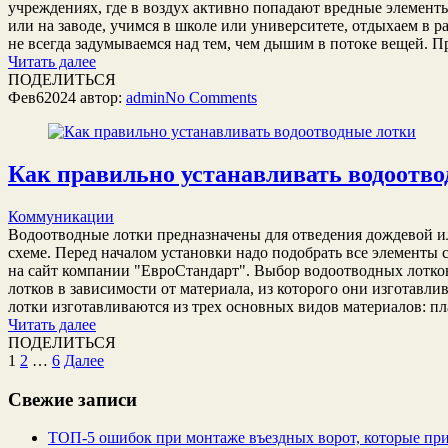
учреждениях, где в воздух активно попадают вредные элементы
или на заводе, учимся в школе или университете, отдыхаем в 
не всегда задумываемся над тем, чем дышим в потоке вещей. П
Читать далее
ПОДЕЛИТЬСЯ
Фев
6
2024
автор:
admin
No
Comments
Как правильно устанавливать водоотв
Коммуникации
Водоотводные лотки предназначены для отведения дождевой ил
схеме. Перед началом установки надо подобрать все элементы 
на сайт компании "ЕвроСтандарт". Выбор водоотводных лотко
лотков в зависимости от материала, из которого они изготав
лотки изготавливаются из трех основных видов материалов: пл
Читать далее
ПОДЕЛИТЬСЯ
Пагинация
1
2
…
6
Далее
записей
Свежие записи
ТОП-5 ошибок при монтаже въездных ворот, которые при