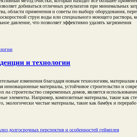
тивный метод очистки, который находит все большее применение
зволяет добиваться отличных результатов при минимальных затр
ва, области применения и советы по выбору оборудования, пер
коскоростной струи воды или специального моющего раствора, 
льное давление, что позволяет эффективно удалять загрязнения
денции и технологии
тельные изменения благодаря новым технологиям, материалам и
ая инновационные материалы, устойчивое строительство и сов
х на строительство современных домов, является использован
ные элементы. Например, композитные материалы, такие как сте
о, экологически чистые материалы, такие как бамбук и перерабо