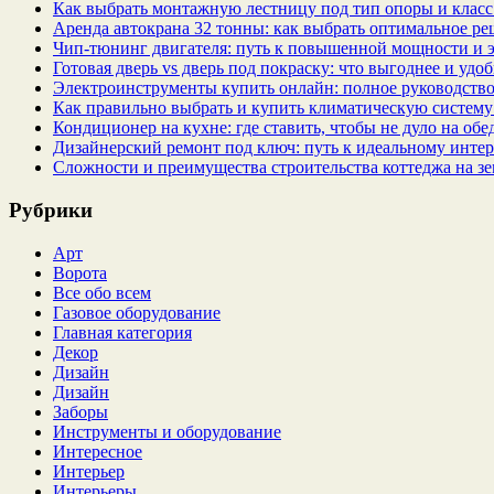
Как выбрать монтажную лестницу под тип опоры и класс
Аренда автокрана 32 тонны: как выбрать оптимальное ре
Чип‑тюнинг двигателя: путь к повышенной мощности и 
Готовая дверь vs дверь под покраску: что выгоднее и удо
Электроинструменты купить онлайн: полное руководство
Как правильно выбрать и купить климатическую систему 
Кондиционер на кухне: где ставить, чтобы не дуло на об
Дизайнерский ремонт под ключ: путь к идеальному интер
Сложности и преимущества строительства коттеджа на зе
Рубрики
Арт
Ворота
Все обо всем
Газовое оборудование
Главная категория
Декор
Дизайн
Дизайн
Заборы
Инструменты и оборудование
Интересное
Интерьер
Интерьеры