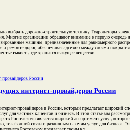
льно выбрать дорожно-строительную технику. Гудронаторы явля
ия. Многие организации обращают внимание в первую очередь н
изированные машины, предназначенные для равномерного распре
е и ремонте дорог, обеспечивая адгезию между слоями покрытия
енты: емкость, где хранится вяжущее вещество
едущих интернет-провайдеров России
тернет-провайдеров в России, который предлагает широкий спек
луг для частных клиентов и бизнеса. В этой статье мы рассмот
ств Ростелекома является широкий ассортимент услуг, которые
ю, телефонной связи и различным пакетам услуг для бизнеса. Э
интернета Ростелеком предлагает своим кл