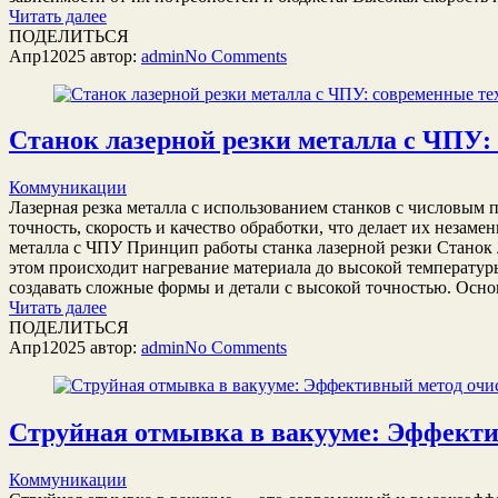
Читать далее
ПОДЕЛИТЬСЯ
Апр
1
2025
автор:
admin
No
Comments
Станок лазерной резки металла с ЧПУ
Коммуникации
Лазерная резка металла с использованием станков с числов
точность, скорость и качество обработки, что делает их неза
металла с ЧПУ Принцип работы станка лазерной резки Станок 
этом происходит нагревание материала до высокой температур
создавать сложные формы и детали с высокой точностью. Осн
Читать далее
ПОДЕЛИТЬСЯ
Апр
1
2025
автор:
admin
No
Comments
Струйная отмывка в вакууме: Эффектив
Коммуникации