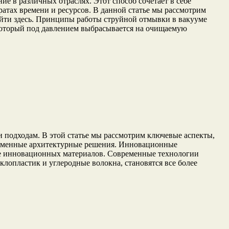
 в различных отраслях. Этот способ сочетает в себе
атах времени и ресурсов. В данной статье мы рассмотрим
ейти здесь. Принципы работы струйной отмывки в вакууме
который под давлением выбрасывается на очищаемую
 подходам. В этой статье мы рассмотрим ключевые аспекты,
ременные архитектурные решения. Инновационные
ие инновационных материалов. Современные технологии
клопластик и углеродные волокна, становятся все более