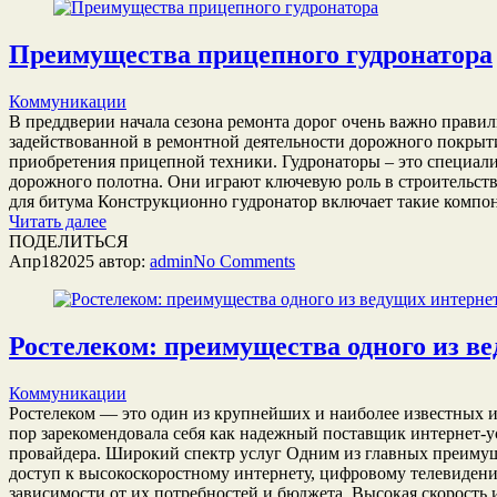
Преимущества прицепного гудронатора
Коммуникации
В преддверии начала сезона ремонта дорог очень важно прави
задействованной в ремонтной деятельности дорожного покрыт
приобретения прицепной техники. Гудронаторы – это специал
дорожного полотна. Они играют ключевую роль в строительств
для битума Конструкционно гудронатор включает такие компон
Читать далее
ПОДЕЛИТЬСЯ
Апр
18
2025
автор:
admin
No
Comments
Ростелеком: преимущества одного из в
Коммуникации
Ростелеком — это один из крупнейших и наиболее известных ин
пор зарекомендовала себя как надежный поставщик интернет-ус
провайдера. Широкий спектр услуг Одним из главных преимуще
доступ к высокоскоростному интернету, цифровому телевидени
зависимости от их потребностей и бюджета. Высокая скорость 