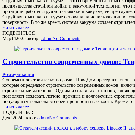
Струйная отмывка в вакууме — это современный и высокоэффек
преимущества струйной мойки и вакуумной технологии, что по
принципы работы струйной отмывки в вакууме, ее преимущест
Струйная отмывка в вакууме основана на использовании высо
поверхность. В то же время, система вакуума создает отрицате
Читать далее
ПОДЕЛИТЬСЯ
Мар
14
2025
автор:
admin
No
Comments
Строительство современных домов: Тен
Коммуникации
Современное строительство домов НоваДом претерпевает значи
которые определяют строительство современных домов, включ
строительные материалы Одним из главных факторов, влияющи
позволяют создавать легкие, прочные и долговечные строитель
популярными благодаря своей прочности и легкости. Кроме тог
Читать далее
ПОДЕЛИТЬСЯ
Дек
2
2024
автор:
admin
No
Comments