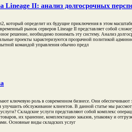
а Lineage II: анализ долгосрочных перс
л2, который определит их будущие приключения в этом масшта
еменный рынок серверов Lineage II представляет собой сложну
ное решение, необходимо понимать эту систему. Анализ долгос
ильные проекты характеризуются прозрачной политикой админи
пытной командой управления обычно предл
ка
u играют ключевую роль в современном бизнесе. Они обеспечиваю
и улучшить обслуживание клиентов. В данной статье мы рассмот
 услуги? Складские услуги представляют собой комплекс операц
 товаров, их хранение, комплектацию заказов, упаковку и отгру
ами. Основные виды складских услуг