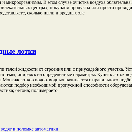
 и микроорганизмы. В этом случае очистка воздуха обязательна
развлекательных центрах, покупаем продукты или просто провод
редставляете, сколько пыли и вредных эле
одные лотки
и талой жидкости от строения или с приусадебного участка. Ус
системы, опираясь на определенные параметры. Купить лоток во
в Монтаж лотков водоотводных начинается с правильного подбо
ливаются; подбор необходимой пропускной способности оборудов
астика; бетона; полимербето
водят к поломке автоматики