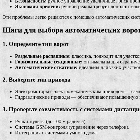
Безопасность:
ручное управление увеличивает риск про
Экономия времени:
ручной режим требует дополнительн
Эти проблемы легко решаются с помощью автоматических систе
Шаги для выбора автоматических воро
1. Определите тип ворот
Раздельные распашные:
классика, подходит для участко
Горизонтальные секционные:
оптимальны для ограничен
Автоматические откатные:
идеальны для узких участко
2. Выберите тип привода
Электромоторы с электромеханическим приводом — самые
Гидравлические приводы — обеспечивают повышенную мощ
3. Проверьте совместимость с системами дистанц
Ручки-пульты (до 100 м радиуса).
Системы GSM-контроля (управление через телефон).
Интеграция с системами умного дома.