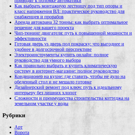
приводят к поломке автоматики
Как выбрать монтажную лестницу под тип опоры и
класс напряжения ВЛ: практическое руководство для
снабженцев и прорабов
Аренда автокрана 32 тонны: как выбрать оптимальное
решение для вашего проекта
Чип‑тюнинг двигателя: путь к повышенной мощности и
эффективности
Готовая дверь vs дверь под покраску: что выгоднее и
удобнее в долгосрочной перспективе
Электроинструменты купить онлайн: полное
руководство для умного выбора
Как правильно выбрать и купить климатическую
систему в интернет‑магазине: полное руководство
Кондиционер на кухне: где ставить, чтобы не дуло на
обеденный стол и не мешало готовке
Дизайнерский ремонт под ключ: путь к идеальному
интерьеру без лишних хлопот
Сложности и преимущества строительства коттеджа на
земельном участке у воды
Рубрики
Арт
Ворота