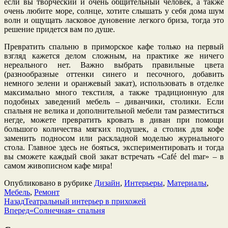
если вы творческий и очень общительный человек, а также
очень любите море, солнце, хотите слышать у себя дома шум
волн и ощущать ласковое дуновение легкого бриза, тогда это
решение придется вам по душе.
Превратить спальню в приморское кафе только на первый
взгляд кажется делом сложным, на практике же ничего
нереального нет. Важно выбрать правильные цвета
(разнообразные оттенки синего и песочного, добавить
немного зелени и оранжевый закат), использовать в отделке
максимально много текстиля, а также традиционную для
подобных заведений мебель – диванчики, столики. Если
спальня не велика и дополнительной мебели там разместиться
негде, можете превратить кровать в диван при помощи
большого количества мягких подушек, а столик для кофе
заменить подносом или раскладной моделью журнального
стола. Главное здесь не бояться, экспериментировать и тогда
вы сможете каждый свой закат встречать «Café del mar» – в
самом живописном кафе мира!
Опубликовано в рубрике
Дизайн
,
Интерьеры
,
Материалы
,
Мебель
,
Ремонт
Назад
Театральный интерьер в прихожей
Вперед
«Солнечная» спальня