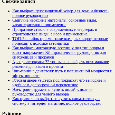
Свежие записи
Как выбрать грязезащитный ковер для дома и бизнеса:
полное руководство
Сыпучие нерудные материалы: основные виды,
характеристики и применение
Прозрачное стекло в современных интерьерах и
строительстве: виды, выбор и применение
ТОП-5 ошибок при монтаже въездных ворот, которые
приводят к поломке автоматики
Как выбрать монтажную лестницу под тип опоры и
класс напряжения ВЛ: практическое руководство для
снабженцев и прорабов
Аренда автокрана 32 тонны: как выбрать оптимальное
решение для вашего проекта
Чип‑тюнинг двигателя: путь к повышенной мощности и
эффективности
Готовая дверь vs дверь под покраску: что выгоднее и
удобнее в долгосрочной перспективе
Электроинструменты купить онлайн: полное
руководство для умного выбора
Как правильно выбрать и купить климатическую
систему в интернет‑магазине: полное руководство
Рубрики