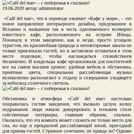
19.06.2020
автор:
administrator
«Café del mar», что в переводе означает «Кафе у моря», – это
новое направление интерьерного дизайна, придуманное в
Испании и названное так в честь одноименного всемирно
известного кафе, расположенного на острове Ибица.
Поначалу в этом заведении, как и везде, просто угощали
туристов, но красивейшая природа и неповторимые закаты не
только привлекали гостей, но и заставляли оставаться в этом
месте подольше, чтобы наслаждаться спокойствием
бесконечно. И владельцы кафе организовали для посетителей
все на самом высшем уровне: удобная мебель и обстановка,
приятные цвета, специальная расслабляющая музыка
великолепно располагают к отдыху и созерцанию уходящего
за небосвод солнечного светила.
Обстановка и атмосфера «Café del mar» настолько
понравилась гостям заведения, что вызвало целую волну
подражания: люди начали декорировать в похожем стиле
собственные интерьеры, главным образом, спальни.
Оказалось, что эта комната может служить не только место для
сна, но еще и прекрасной расслабляющей зоной, пригодной
для приема гостей. Странное сочетание, не правда ли? Однако