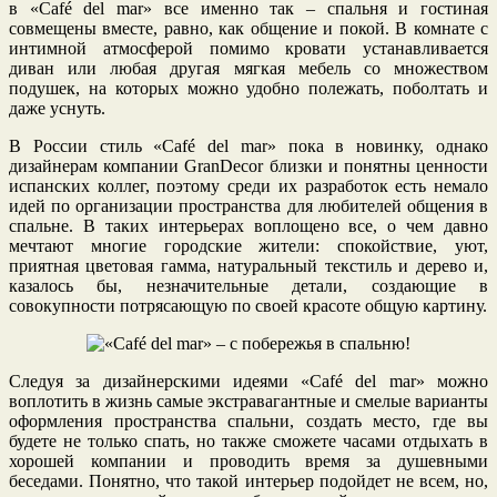
в «Café del mar» все именно так – спальня и гостиная
совмещены вместе, равно, как общение и покой. В комнате с
интимной атмосферой помимо кровати устанавливается
диван или любая другая мягкая мебель со множеством
подушек, на которых можно удобно полежать, поболтать и
даже уснуть.
В России стиль «Café del mar» пока в новинку, однако
дизайнерам компании GranDecor близки и понятны ценности
испанских коллег, поэтому среди их разработок есть немало
идей по организации пространства для любителей общения в
спальне. В таких интерьерах воплощено все, о чем давно
мечтают многие городские жители: спокойствие, уют,
приятная цветовая гамма, натуральный текстиль и дерево и,
казалось бы, незначительные детали, создающие в
совокупности потрясающую по своей красоте общую картину.
Следуя за дизайнерскими идеями «Café del mar» можно
воплотить в жизнь самые экстравагантные и смелые варианты
оформления пространства спальни, создать место, где вы
будете не только спать, но также сможете часами отдыхать в
хорошей компании и проводить время за душевными
беседами. Понятно, что такой интерьер подойдет не всем, но,