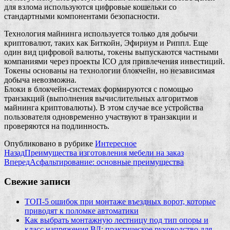
для взлома используются цифровые кошельки со
стандартными компонентами безопасности.
Технология майнинга используется только для добычи
криптовалют, таких как Биткойн, Эфириум и Риппл. Еще
один вид цифровой валюты, токены выпускаются частными
компаниями через проекты ICO для привлечения инвестиций.
Токены основаны на технологии блокчейн, но независимая
добыча невозможна.
Блоки в блокчейн-системах формируются с помощью
транзакций (выполнения вычислительных алгоритмов
майнинга криптовалюты). В этом случае все устройства
пользователя одновременно участвуют в транзакции и
проверяются на подлинность.
Опубликовано в рубрике
Интересное
Назад
Преимущества изготовления мебели на заказ
Вперед
Асфальтирование: основные преимущества
Свежие записи
ТОП-5 ошибок при монтаже въездных ворот, которые
приводят к поломке автоматики
Как выбрать монтажную лестницу под тип опоры и
класс напряжения ВЛ: практическое руководство для