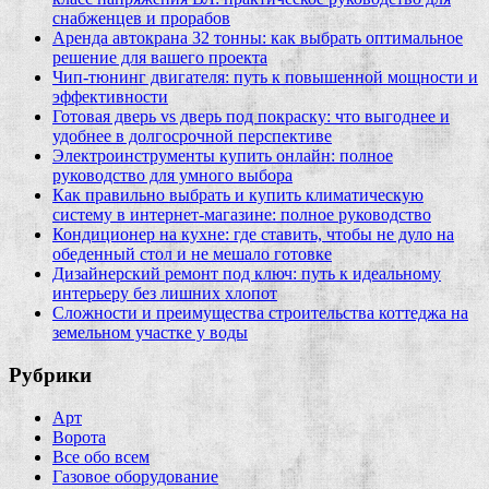
снабженцев и прорабов
Аренда автокрана 32 тонны: как выбрать оптимальное
решение для вашего проекта
Чип‑тюнинг двигателя: путь к повышенной мощности и
эффективности
Готовая дверь vs дверь под покраску: что выгоднее и
удобнее в долгосрочной перспективе
Электроинструменты купить онлайн: полное
руководство для умного выбора
Как правильно выбрать и купить климатическую
систему в интернет‑магазине: полное руководство
Кондиционер на кухне: где ставить, чтобы не дуло на
обеденный стол и не мешало готовке
Дизайнерский ремонт под ключ: путь к идеальному
интерьеру без лишних хлопот
Сложности и преимущества строительства коттеджа на
земельном участке у воды
Рубрики
Арт
Ворота
Все обо всем
Газовое оборудование