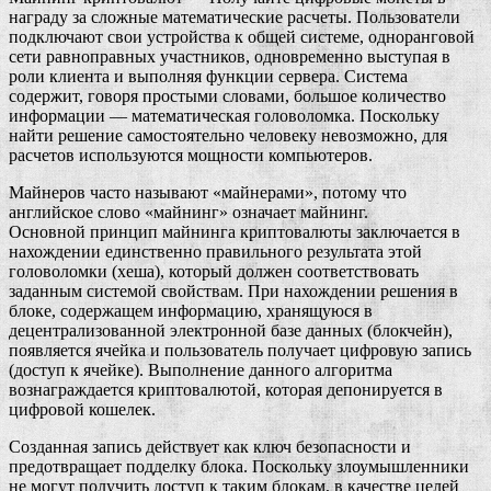
награду за сложные математические расчеты. Пользователи
подключают свои устройства к общей системе, одноранговой
сети равноправных участников, одновременно выступая в
роли клиента и выполняя функции сервера. Система
содержит, говоря простыми словами, большое количество
информации — математическая головоломка. Поскольку
найти решение самостоятельно человеку невозможно, для
расчетов используются мощности компьютеров.
Майнеров часто называют «майнерами», потому что
английское слово «майнинг» означает майнинг.
Основной принцип майнинга криптовалюты заключается в
нахождении единственно правильного результата этой
головоломки (хеша), который должен соответствовать
заданным системой свойствам. При нахождении решения в
блоке, содержащем информацию, хранящуюся в
децентрализованной электронной базе данных (блокчейн),
появляется ячейка и пользователь получает цифровую запись
(доступ к ячейке). Выполнение данного алгоритма
вознаграждается криптовалютой, которая депонируется в
цифровой кошелек.
Созданная запись действует как ключ безопасности и
предотвращает подделку блока. Поскольку злоумышленники
не могут получить доступ к таким блокам, в качестве целей