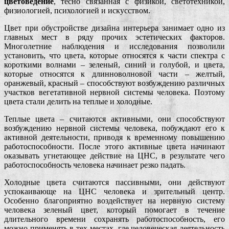
цветоведение
, тесно связанная с физикой, светотехникой,
физиологией, психологией и искусством.
Цвет при обустройстве дизайна интерьера занимает одно из
главных мест в ряду прочих эстетических факторов.
Многолетние наблюдения и исследования позволили
установить, что цвета, которые относятся к части спектра с
короткими волнами – зеленый, синий и голубой, и цвета,
которые относятся к длинноволновой части – желтый,
оранжевый, красный – способствуют возбуждению различных
участков вегетативной нервной системы человека. Поэтому
цвета стали делить на теплые и холодные.
Теплые цвета – считаются активными, они способствуют
возбуждению нервной системы человека, побуждают его к
активной деятельности, приводя к временному повышению
работоспособности. После этого активные цвета начинают
оказывать угнетающее действие на ЦНС, в результате чего
работоспособность человека начинает резко падать.
Холодные цвета считаются пассивными, они действуют
успокаивающе на ЦНС человека и зрительный центр.
Особенно благоприятно воздействует на нервную систему
человека зеленый цвет, который помогает в течение
длительного времени сохранять работоспособность, его
можно применять в тех местах, где человеческая деятельность