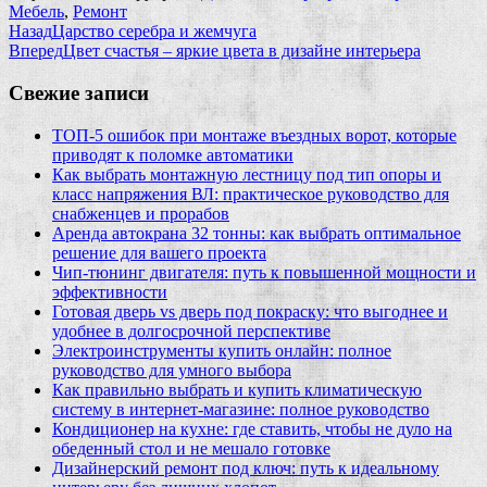
Мебель
,
Ремонт
Назад
Царство серебра и жемчуга
Вперед
Цвет счастья – яркие цвета в дизайне интерьера
Свежие записи
ТОП-5 ошибок при монтаже въездных ворот, которые
приводят к поломке автоматики
Как выбрать монтажную лестницу под тип опоры и
класс напряжения ВЛ: практическое руководство для
снабженцев и прорабов
Аренда автокрана 32 тонны: как выбрать оптимальное
решение для вашего проекта
Чип‑тюнинг двигателя: путь к повышенной мощности и
эффективности
Готовая дверь vs дверь под покраску: что выгоднее и
удобнее в долгосрочной перспективе
Электроинструменты купить онлайн: полное
руководство для умного выбора
Как правильно выбрать и купить климатическую
систему в интернет‑магазине: полное руководство
Кондиционер на кухне: где ставить, чтобы не дуло на
обеденный стол и не мешало готовке
Дизайнерский ремонт под ключ: путь к идеальному