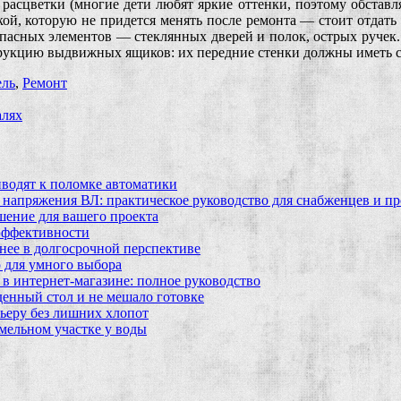
й расцветки (многие дети любят яркие оттенки, поэтому обставл
тской, которую не придется менять после ремонта — стоит отдать
опасных элементов — стеклянных дверей и полок, острых ручек.
трукцию выдвижных ящиков: их передние стенки должны иметь св
ль
,
Ремонт
алях
водят к поломке автоматики
 напряжения ВЛ: практическое руководство для снабженцев и п
шение для вашего проекта
эффективности
бнее в долгосрочной перспективе
 для умного выбора
в интернет‑магазине: полное руководство
еденный стол и не мешало готовке
ьеру без лишних хлопот
мельном участке у воды