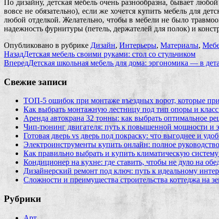
По дизайну, детская мебель очень разнообразна, бывает любо
вовсе не обязательно), если же хочется купить мебель для де
любой отделкой. Желательно, чтобы в мебели не было травмо
надежность фурнитуры (петель, держателей для полок) и конс
Опубликовано в рубрике
Дизайн
,
Интерьеры
,
Материалы
,
Мебе
Назад
Детская мебель своими руками: стол со стульчиком
Вперед
Детская школьная мебель для дома: эргономика — в дет
Свежие записи
ТОП-5 ошибок при монтаже въездных ворот, которые при
Как выбрать монтажную лестницу под тип опоры и класс
Аренда автокрана 32 тонны: как выбрать оптимальное ре
Чип‑тюнинг двигателя: путь к повышенной мощности и 
Готовая дверь vs дверь под покраску: что выгоднее и удо
Электроинструменты купить онлайн: полное руководство
Как правильно выбрать и купить климатическую систему 
Кондиционер на кухне: где ставить, чтобы не дуло на об
Дизайнерский ремонт под ключ: путь к идеальному интер
Сложности и преимущества строительства коттеджа на зе
Рубрики
Арт