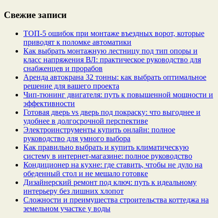
Свежие записи
ТОП-5 ошибок при монтаже въездных ворот, которые
приводят к поломке автоматики
Как выбрать монтажную лестницу под тип опоры и
класс напряжения ВЛ: практическое руководство для
снабженцев и прорабов
Аренда автокрана 32 тонны: как выбрать оптимальное
решение для вашего проекта
Чип‑тюнинг двигателя: путь к повышенной мощности и
эффективности
Готовая дверь vs дверь под покраску: что выгоднее и
удобнее в долгосрочной перспективе
Электроинструменты купить онлайн: полное
руководство для умного выбора
Как правильно выбрать и купить климатическую
систему в интернет‑магазине: полное руководство
Кондиционер на кухне: где ставить, чтобы не дуло на
обеденный стол и не мешало готовке
Дизайнерский ремонт под ключ: путь к идеальному
интерьеру без лишних хлопот
Сложности и преимущества строительства коттеджа на
земельном участке у воды