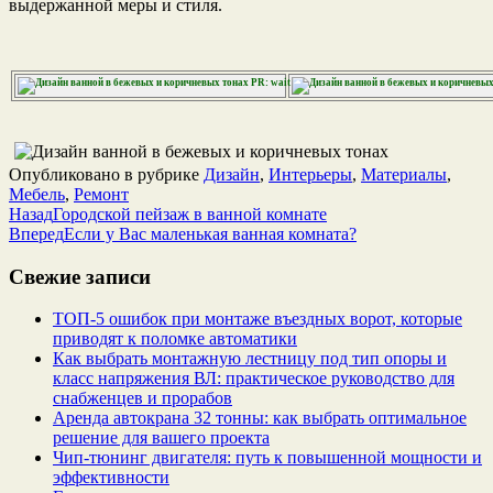
выдержанной меры и стиля.
PR: wait…
Опубликовано в рубрике
Дизайн
,
Интерьеры
,
Материалы
,
Мебель
,
Ремонт
Назад
Городской пейзаж в ванной комнате
Вперед
Если у Вас маленькая ванная комната?
Свежие записи
ТОП-5 ошибок при монтаже въездных ворот, которые
приводят к поломке автоматики
Как выбрать монтажную лестницу под тип опоры и
класс напряжения ВЛ: практическое руководство для
снабженцев и прорабов
Аренда автокрана 32 тонны: как выбрать оптимальное
решение для вашего проекта
Чип‑тюнинг двигателя: путь к повышенной мощности и
эффективности