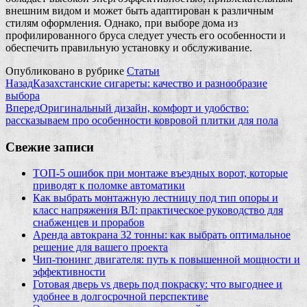
внешним видом и может быть адаптирован к различным
стилям оформления. Однако, при выборе дома из
профилированного бруса следует учесть его особенности и
обеспечить правильную установку и обслуживание.
Опубликовано в рубрике
Статьи
Назад
Казахстанские сигареты: качество и разнообразие
выбора
Вперед
Оригинальный дизайн, комфорт и удобство:
рассказываем про особенности ковровой плитки для пола
Свежие записи
ТОП-5 ошибок при монтаже въездных ворот, которые
приводят к поломке автоматики
Как выбрать монтажную лестницу под тип опоры и
класс напряжения ВЛ: практическое руководство для
снабженцев и прорабов
Аренда автокрана 32 тонны: как выбрать оптимальное
решение для вашего проекта
Чип‑тюнинг двигателя: путь к повышенной мощности и
эффективности
Готовая дверь vs дверь под покраску: что выгоднее и
удобнее в долгосрочной перспективе