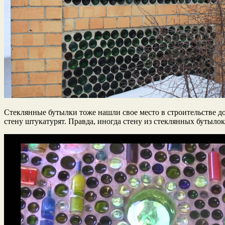
Стеклянные бутылки тоже нашли свое место в строительстве до
стену штукатурят. Правда, иногда стену из стеклянных бутыло