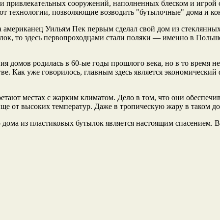
ски привлекательных сооружений, наполненных блеском и игрой 
ют технологии, позволяющие возводить "бутылочные" дома и ко
а американец Уильям Пек первым сделал свой дом из стеклянных 
тылок, то здесь первопроходцами стали поляки — именно в Поль
я домов родилась в 60-ые годы прошлого века, но в то время не
. Как уже говорилось, главным здесь является экономический ф
тают местах с жарким климатом. Дело в том, что они обеспечи
ще от высоких температур. Даже в тропическую жару в таком д
 дома из пластиковых бутылок является настоящим спасением. Ве