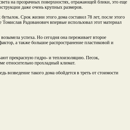
света на прозрачных поверхностях, отражающей блики, это еще
нструкции даже очень крупных размеров.
бутылок. Срок жизни этого дома составил 78 лет, после этого
ше Томислав Радованович впервые использовал этот материал
 возымела успеха. Но сегодня она переживает второе
актор, а также большое распространение пластиковой и
вают прекрасную гидро- и теплоизоляцию. Песок,
оме относительно прохладный климат.
дь возведение такого дома обойдется в треть от стоимости