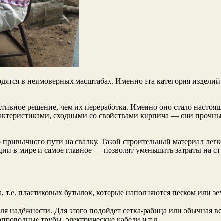
дятся в неимоверных масштабах. Именно эта категория изделий 
тивное решение, чем их переработка. Именно оно стало настоя
рактеристиками, сходными со свойствами кирпича — они прочны
о привычного пути на свалку. Такой строительный материал лег
ции в мире и самое главное — позволят уменьшить затраты на 
а, т.е. пластиковых бутылок, которые наполняются песком или з
ля надёжности. Для этого подойдет сетка-рабица или обычная в
роводные трубы, электрические кабели и т.д.