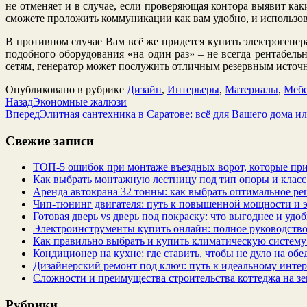
не отменяет и в случае, если проверяющая контора выявит как
сможете проложить коммуникации как вам удобно, и использов
В противном случае Вам всё же придется купить электрогенер
подобного оборудования «на один раз» – не всегда рентабель
сетям, генератор может послужить отличным резервным источ
Опубликовано в рубрике
Дизайн
,
Интерьеры
,
Материалы
,
Мебе
Назад
Экономные жалюзи
Вперед
Элитная сантехника в Саратове: всё для Вашего дома и
Свежие записи
ТОП-5 ошибок при монтаже въездных ворот, которые при
Как выбрать монтажную лестницу под тип опоры и класс
Аренда автокрана 32 тонны: как выбрать оптимальное ре
Чип‑тюнинг двигателя: путь к повышенной мощности и 
Готовая дверь vs дверь под покраску: что выгоднее и удо
Электроинструменты купить онлайн: полное руководство
Как правильно выбрать и купить климатическую систему 
Кондиционер на кухне: где ставить, чтобы не дуло на об
Дизайнерский ремонт под ключ: путь к идеальному интер
Сложности и преимущества строительства коттеджа на зе
Рубрики