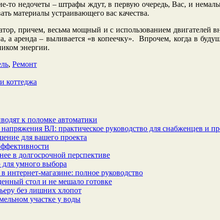
ие-то недочеты – штрафы ждут, в первую очередь, Вас, и немал
ать материалы устраивающего вас качества.
атор, причем, весьма мощный и с использованием двигателей вн
на, а аренда – выливается «в копеечку». Впрочем, когда в бу
ником энергии.
ль
,
Ремонт
ли коттеджа
водят к поломке автоматики
 напряжения ВЛ: практическое руководство для снабженцев и п
шение для вашего проекта
эффективности
бнее в долгосрочной перспективе
 для умного выбора
в интернет‑магазине: полное руководство
еденный стол и не мешало готовке
ьеру без лишних хлопот
мельном участке у воды