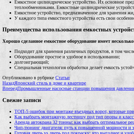
Емкостное цилиндрическое устройство. Их основное пре
теплообменниками. Емкостные цилиндрические устройст
Емкостное устройство, предназначенное для хранения жи
У каждого типа емкостного устройства есть свои особен
Преимущества использования емкостных устройс
Хорошо сделанное емкостное оборудование имеет несколько
Подходит для хранения различных продуктов, в том числ
Оборудование простое и удобное в использовании;
долгоиграющий;
Специальная технология обработки делает емкость устой
Опубликовано в рубрике
Статьи
Назад
Японский стиль в доме и квартире
Вперед
Промышленные насосные станции повышения давлени
Свежие записи
ТОП-5 ошибок при монтаже въездных ворот, которые при
Как выбрать монтажную лестницу под тип опоры и класс
Аренда автокрана 32 тонны: как выбрать оптимальное ре
Чип‑тюнинг двигателя: путь к повышенной мощности и 
Готовая дверь vs дверь под покраску: что выгоднее и удо