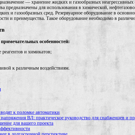
дназначение — хранение жидких и газообразных неагрессивных
ва предназначены для использования в химической, нефтегазов
дких и газообразных сред. Резервуарное оборудование в основн
ности и преимущества. Такое оборудование необходимо в разли
тв
 примечательных особенностей:
е реагентов и химикатов;
чивой к различным воздействиям.
я
водят к поломке автоматики
 напряжения ВЛ: практическое руководство для снабженцев и п
шение для вашего проекта
эффективности
бнее в долгосрочной перспективе