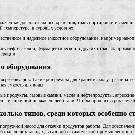
значенная для длительного хранения, транспортировки и смешив
й температуре, в суровых условиях.
ачественное и надежное емкостное оборудование, например нако
ой, нефтегазовой, фармацевтической и других отраслях промышл
перации.
о оборудования
 резервуаров. Такие резервуары для хранения могут различатьс
ая емкость для воды
ные продукты, газовые смазки, масла и нефтепродукты, агресси
лены из прочной нержавеющей стали. Чтобы продлить срок служ
колько типов, среди которых особенно с
 погружной насос для откачки продуктов работы. Для обеспече
рабатывающих заводах, в газовой и химической промышленности.