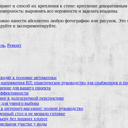
ирают и способ их крепления к стене: крепление декоративным
оверхность: выровнять все неровности и заделать впадины.
ожно нанести абсолютно любую фотографию или рисунок. Это м
ируйте и экспериментируйте.
ль
,
Ремонт
водят к поломке автоматики
 напряжения ВЛ: практическое руководство для снабженцев и п
шение для вашего проекта
эффективности
бнее в долгосрочной перспективе
 для умного выбора
в интернет‑магазине: полное руководство
еденный стол и не мешало готовке
ьеру без лишних хлопот
мельном участке у воды