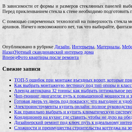
В зависимости от формы и размеров стеклянных панелей выб
Перед приклеиванием стекла к стене необходимо подготовить п
С помощью современных технологий на поверхность стекла м
архивов. Ничего невозможного нет, так что выбирайте, фантаз
Опубликовано в рубрике
Дизайн
,
Интерьеры
,
Материалы
,
Мебе
Назад
Уютный скандинавский интерьер дома
Вперед
Фото квартиры после ремонта
Свежие записи
ТОП-5 ошибок при монтаже въездных ворот, которые при
Как выбрать монтажную лестницу под тип опоры и класс
Аренда автокрана 32 тонны: как выбрать оптимальное ре
Чип‑тюнинг двигателя: путь к повышенной мощности и 
Готовая дверь vs дверь под покраску: что выгоднее и удо
Электроинструменты купить онлайн: полное руководство
Как правильно выбрать и купить климатическую систему 
Кондиционер на кухне: где ставить, чтобы не дуло на об
Дизайнерский ремонт под ключ: путь к идеальному интер
Сложности и преимущества строительства коттеджа на зе