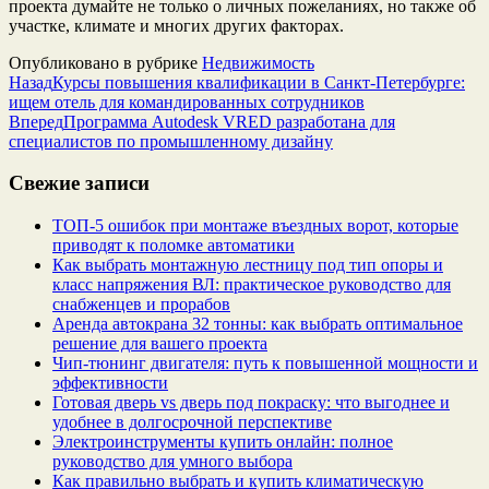
проекта думайте не только о личных пожеланиях, но также об
участке, климате и многих других факторах.
Опубликовано в рубрике
Недвижимость
Назад
Курсы повышения квалификации в Санкт-Петербурге:
ищем отель для командированных сотрудников
Вперед
Программа Autodesk VRED разработана для
специалистов по промышленному дизайну
Свежие записи
ТОП-5 ошибок при монтаже въездных ворот, которые
приводят к поломке автоматики
Как выбрать монтажную лестницу под тип опоры и
класс напряжения ВЛ: практическое руководство для
снабженцев и прорабов
Аренда автокрана 32 тонны: как выбрать оптимальное
решение для вашего проекта
Чип‑тюнинг двигателя: путь к повышенной мощности и
эффективности
Готовая дверь vs дверь под покраску: что выгоднее и
удобнее в долгосрочной перспективе
Электроинструменты купить онлайн: полное
руководство для умного выбора
Как правильно выбрать и купить климатическую