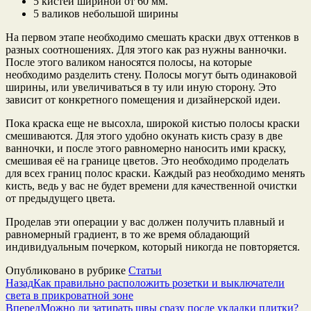
5 кистей шириной от 60 мм.
5 валиков небольшой ширины
На первом этапе необходимо смешать краски двух оттенков в
разных соотношениях. Для этого как раз нужны ванночки.
После этого валиком наносятся полосы, на которые
необходимо разделить стену. Полосы могут быть одинаковой
ширины, или увеличиваться в ту или иную сторону. Это
зависит от конкретного помещения и дизайнерской идеи.
Пока краска еще не высохла, широкой кистью полосы краски
смешиваются. Для этого удобно окунать кисть сразу в две
ванночки, и после этого равномерно наносить ими краску,
смешивая её на границе цветов. Это необходимо проделать
для всех границ полос краски. Каждый раз необходимо менять
кисть, ведь у вас не будет времени для качественной очистки
от предыдущего цвета.
Проделав эти операции у вас должен получить плавный и
равномерный градиент, в то же время обладающий
индивидуальным почерком, который никогда не повторяется.
Опубликовано в рубрике
Статьи
Назад
Как правильно расположить розетки и выключатели
света в прикроватной зоне
Вперед
Можно ли затирать швы сразу после укладки плитки?