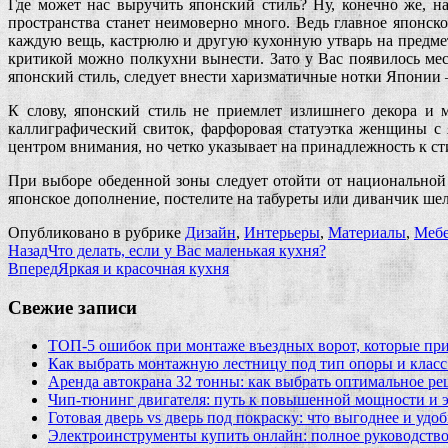
Где может нас выручить японский стиль? Ну, конечно же, на
пространства станет неимоверно много. Ведь главное японск
каждую вещь, кастрюлю и другую кухонную утварь на предмет 
критикой можно полкухни вынести. Зато у Вас появилось мес
японский стиль, следует внести харизматичные нотки Японии –
К слову, японский стиль не приемлет излишнего декора и 
каллиграфический свиток, фарфоровая статуэтка женщины с я
центром внимания, но четко указывает на принадлежность к с
При выборе обеденной зоны следует отойти от национальной и
японское дополнение, постелите на табуреты или диванчик ш
Опубликовано в рубрике
Дизайн
,
Интерьеры
,
Материалы
,
Мебе
Назад
Что делать, если у Вас маленькая кухня?
Вперед
Яркая и красочная кухня
Свежие записи
ТОП-5 ошибок при монтаже въездных ворот, которые при
Как выбрать монтажную лестницу под тип опоры и класс
Аренда автокрана 32 тонны: как выбрать оптимальное ре
Чип‑тюнинг двигателя: путь к повышенной мощности и 
Готовая дверь vs дверь под покраску: что выгоднее и удо
Электроинструменты купить онлайн: полное руководство