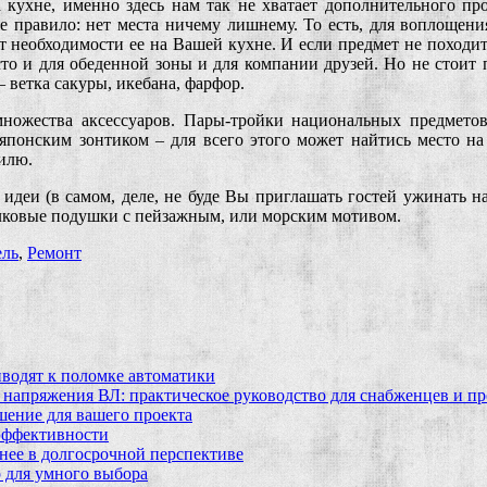
 кухне, именно здесь нам так не хватает дополнительного пр
ое правило: нет места ничему лишнему. То есть, для воплощени
необходимости ее на Вашей кухне. И если предмет не походит 
то и для обеденной зоны и для компании друзей. Но не стоит п
 ветка сакуры, икебана, фарфор.
множества аксессуаров. Пары-тройки национальных предмето
понским зонтиком – для всего этого может найтись место на 
тилю.
деи (в самом, деле, не буде Вы приглашать гостей ужинать на
елковые подушки с пейзажным, или морским мотивом.
ль
,
Ремонт
водят к поломке автоматики
 напряжения ВЛ: практическое руководство для снабженцев и п
шение для вашего проекта
эффективности
бнее в долгосрочной перспективе
 для умного выбора