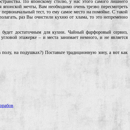
остранства. По японскому стилю, у нас этого самого лишнего
я японской мечты, Вам необходимо очень трезво пересмотреть
первоначальный тест, то ему самое место на помойке. С такой
олагать, раз Вы очистили кухню от хлама, то это непременно
в будет достаточным для кухни. Чайный фарфоровый сервиз,
угловой этажерке – и места занимает немного, и не является
 полу, на подушках?) Поставьте традиционную зону, а вот как
рорабов