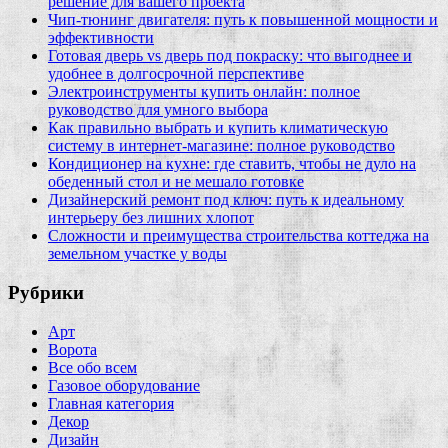
решение для вашего проекта
Чип‑тюнинг двигателя: путь к повышенной мощности и
эффективности
Готовая дверь vs дверь под покраску: что выгоднее и
удобнее в долгосрочной перспективе
Электроинструменты купить онлайн: полное
руководство для умного выбора
Как правильно выбрать и купить климатическую
систему в интернет‑магазине: полное руководство
Кондиционер на кухне: где ставить, чтобы не дуло на
обеденный стол и не мешало готовке
Дизайнерский ремонт под ключ: путь к идеальному
интерьеру без лишних хлопот
Сложности и преимущества строительства коттеджа на
земельном участке у воды
Рубрики
Арт
Ворота
Все обо всем
Газовое оборудование
Главная категория
Декор
Дизайн