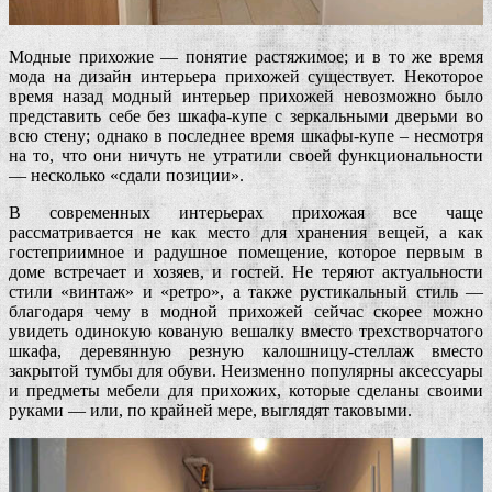
Модные прихожие — понятие растяжимое; и в то же время
мода на дизайн интерьера прихожей существует. Некоторое
время назад модный интерьер прихожей невозможно было
представить себе без шкафа-купе с зеркальными дверьми во
всю стену; однако в последнее время шкафы-купе – несмотря
на то, что они ничуть не утратили своей функциональности
— несколько «сдали позиции».
В современных интерьерах прихожая все чаще
рассматривается не как место для хранения вещей, а как
гостеприимное и радушное помещение, которое первым в
доме встречает и хозяев, и гостей. Не теряют актуальности
стили «винтаж» и «ретро», а также рустикальный стиль —
благодаря чему в модной прихожей сейчас скорее можно
увидеть одинокую кованую вешалку вместо трехстворчатого
шкафа, деревянную резную калошницу-стеллаж вместо
закрытой тумбы для обуви. Неизменно популярны аксессуары
и предметы мебели для прихожих, которые сделаны своими
руками — или, по крайней мере, выглядят таковыми.