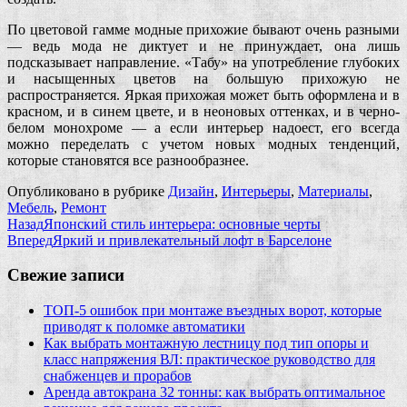
По цветовой гамме модные прихожие бывают очень разными
— ведь мода не диктует и не принуждает, она лишь
подсказывает направление. «Табу» на употребление глубоких
и насыщенных цветов на большую прихожую не
распространяется. Яркая прихожая может быть оформлена и в
красном, и в синем цвете, и в неоновых оттенках, и в черно-
белом монохроме — а если интерьер надоест, его всегда
можно переделать с учетом новых модных тенденций,
которые становятся все разнообразнее.
Опубликовано в рубрике
Дизайн
,
Интерьеры
,
Материалы
,
Мебель
,
Ремонт
Назад
Японский стиль интерьера: основные черты
Вперед
Яркий и привлекательный лофт в Барселоне
Свежие записи
ТОП-5 ошибок при монтаже въездных ворот, которые
приводят к поломке автоматики
Как выбрать монтажную лестницу под тип опоры и
класс напряжения ВЛ: практическое руководство для
снабженцев и прорабов
Аренда автокрана 32 тонны: как выбрать оптимальное