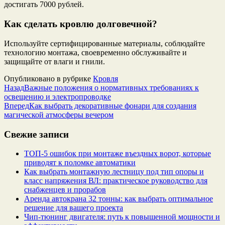
достигать 7000 рублей.
Как сделать кровлю долговечной?
Используйте сертифицированные материалы, соблюдайте
технологию монтажа, своевременно обслуживайте и
защищайте от влаги и гнили.
Опубликовано в рубрике
Кровля
Назад
Важные положения о нормативных требованиях к
освещению и электропроводке
Вперед
Как выбрать декоративные фонари для создания
магической атмосферы вечером
Свежие записи
ТОП-5 ошибок при монтаже въездных ворот, которые
приводят к поломке автоматики
Как выбрать монтажную лестницу под тип опоры и
класс напряжения ВЛ: практическое руководство для
снабженцев и прорабов
Аренда автокрана 32 тонны: как выбрать оптимальное
решение для вашего проекта
Чип‑тюнинг двигателя: путь к повышенной мощности и