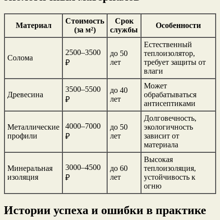
Стоимость
Срок
Материал
Особенности
(за м²)
службы
Естественный
2500–3500
до 50
теплоизолятор,
Солома
лет
требует защиты от
₽
влаги
Может
3500–5500
до 40
Древесина
обрабатываться
лет
₽
антисептиками
Долговечность,
4000–7000
Металлические
до 50
экологичность
профили
лет
зависит от
₽
материала
Высокая
3000–4500
Минеральная
до 60
теплоизоляция,
изоляция
лет
устойчивость к
₽
огню
Истории успеха и ошибки в практике