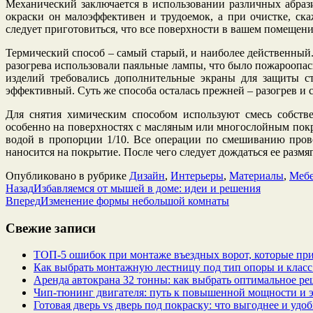
Механический заключается в использовании различных абраз
окраски он малоэффективен и трудоемок, а при очистке, с
следует приготовиться, что все поверхности в вашем помещени
Термический способ – самый старый, и наиболее действенный.
разогрева использовали паяльные лампы, что было пожароопа
изделий требовались дополнительные экраны для защиты ст
эффективный. Суть же способа осталась прежней – разогрев и 
Для снятия химическим способом используют смесь собств
особенно на поверхностях с масляным или многослойным покр
водой в пропорции 1/10. Все операции по смешиванию прово
наносится на покрытие. После чего следует дождаться ее размя
Опубликовано в рубрике
Дизайн
,
Интерьеры
,
Материалы
,
Мебе
Назад
Избавляемся от мышей в доме: идеи и решения
Вперед
Изменение формы небольшой комнаты
Свежие записи
ТОП-5 ошибок при монтаже въездных ворот, которые при
Как выбрать монтажную лестницу под тип опоры и класс
Аренда автокрана 32 тонны: как выбрать оптимальное ре
Чип‑тюнинг двигателя: путь к повышенной мощности и 
Готовая дверь vs дверь под покраску: что выгоднее и удо