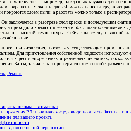
ивных материалов – например, наждачных кружков для специал
кажем, окрашенных окон и дверей можно нанести трудноиспра
и покроются слоем пыли, а работать можно только в респираторе
 Он заключается в разогреве слоя краски и последующем сняти
сно, и приводило время от времени к обугливанию очищаемых де
екла от высокой температуры. Сейчас на смену паяльной ла
соскабливание.
енного приготовления, поскольку существующие промышленн
ытием. Для приготовления собственной жидкости используют ед
дятся в респираторе, очках и резиновых перчатках, поскольку
гчения. Затем, так же как и при термическом способе, размягчен
ль
,
Ремонт
водят к поломке автоматики
 напряжения ВЛ: практическое руководство для снабженцев и п
шение для вашего проекта
эффективности
бнее в долгосрочной перспективе