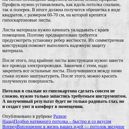
Профиль нужно устанавливать, как вдоль потолка спальни,
так и поперек. В итоге должна получится обрешетка в виде
квадратов, с размером 60-70 см, на которой крепятся
гипоскартоновые листы.
Листы материала нужно начинать укладывать с краев
помещения. Поэтому предварительно требуется
предусмотреть установку ребер жесткости. Их симметричная
конструкция поможет выполнить надежную защиту
материала.
После этого, под крайние листы конструкции нужно завести
все провода электропроводки. Закончив с этим, надо
закрепить все остальные листы. Получившиеся между ними
стыки нужно заштукатурить. После этого, можно красить
полученную поверхность.
Потолки в спальне из гипсокартона сделать совсем не
сложно, нужно только запастись требуемым инструментом.
А полученный результат будет не только радовать глаз, но
и создаст уют и комфорт в помещении.
Опубликовано в рубрике
Разное
Назад
Подбор натяжного потолка – быстро и со вкусом
Вперед
Воплощение в жизнь ваших идей — потолок звездное