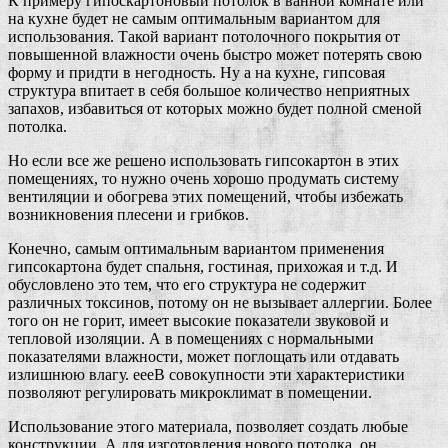
К примеру гипоскартоновый потолок в ванной комнате или
на кухне будет не самым оптимальным вариантом для
использования. Такой вариант потолочного покрытия от
повышенной влажности очень быстро может потерять свою
форму и придти в негодность. Ну а на кухне, гипсовая
структура впитает в себя большое количество неприятных
запахов, избавиться от которых можно будет полной сменой
потолка.
Но если все же решено использовать гипсокартон в этих
помещениях, то нужно очень хорошо продумать систему
вентиляции и обогрева этих помещений, чтобы избежать
возникновения плесени и грибков.
Конечно, самым оптимальным вариантом применения
гипсокартона будет спальня, гостиная, прихожая и т.д. И
обусловлено это тем, что его структура не содержит
различных токсинов, потому он не вызывает аллергии. Более
того он не горит, имеет высокие показатели звуковой и
тепловой изоляции. А в помещениях с нормальными
показателями влажности, может поглощать или отдавать
излишнюю влагу. еееВ совокупности эти характеристики
позволяют регулировать микроклимат в помещении.
Использование этого материала, позволяет создать любые
конструкции. А для изготовления нового потолка, он