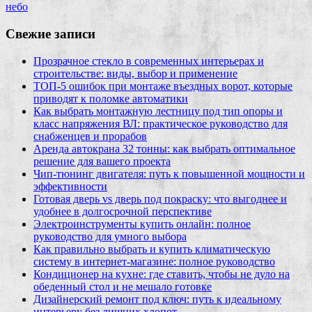
небо
Свежие записи
Прозрачное стекло в современных интерьерах и
строительстве: виды, выбор и применение
ТОП-5 ошибок при монтаже въездных ворот, которые
приводят к поломке автоматики
Как выбрать монтажную лестницу под тип опоры и
класс напряжения ВЛ: практическое руководство для
снабженцев и прорабов
Аренда автокрана 32 тонны: как выбрать оптимальное
решение для вашего проекта
Чип‑тюнинг двигателя: путь к повышенной мощности и
эффективности
Готовая дверь vs дверь под покраску: что выгоднее и
удобнее в долгосрочной перспективе
Электроинструменты купить онлайн: полное
руководство для умного выбора
Как правильно выбрать и купить климатическую
систему в интернет‑магазине: полное руководство
Кондиционер на кухне: где ставить, чтобы не дуло на
обеденный стол и не мешало готовке
Дизайнерский ремонт под ключ: путь к идеальному
интерьеру без лишних хлопот