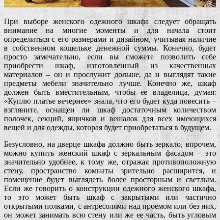
При выборе женского одежного шкафа следует обращать
внимание на многие моменты и для начала стоит
определиться с его размерами и дизайном, учитывая наличие
в собственном кошельке денежной суммы. Конечно, будет
просто замечательно, если вы сможете позволить себе
приобрести шкаф, изготовленный из качественных
материалов – он и прослужит дольше, да и выглядят такие
предметы мебели значительно лучше. Конечно же, шкаф
должен быть вместительным, чтобы ее владелица, думая:
«Куплю платье вечернее» знала, что его будет куда повесить –
взгляните, оснащен ли шкаф достаточным количеством
полочек, секций, ящичков и вешалок для всех имеющихся
вещей и для одежды, которая будет приобретаться в будущем.
Безусловно, на дверце шкафа должно быть зеркало, впрочем,
можно купить женский шкаф с зеркальным фасадом – это
значительно удобнее, к тому же, отражая противоположную
стену, пространство комнаты зрительно расширится, и
помещение будет выглядеть более просторным и светлым.
Если же говорить о конструкции одежного женского шкафа,
то это может быть шкаф с закрытыми или частично
открытыми полками, с антресолями над проемом или без них,
он может занимать всю стену или же ее часть, быть угловым