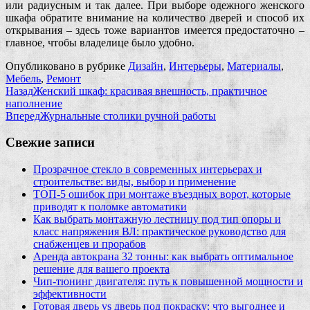
или радиусным и так далее. При выборе одежного женского
шкафа обратите внимание на количество дверей и способ их
открывания – здесь тоже вариантов имеется предостаточно –
главное, чтобы владелице было удобно.
Опубликовано в рубрике
Дизайн
,
Интерьеры
,
Материалы
,
Мебель
,
Ремонт
Назад
Женский шкаф: красивая внешность, практичное
наполнение
Вперед
Журнальные столики ручной работы
Свежие записи
Прозрачное стекло в современных интерьерах и
строительстве: виды, выбор и применение
ТОП-5 ошибок при монтаже въездных ворот, которые
приводят к поломке автоматики
Как выбрать монтажную лестницу под тип опоры и
класс напряжения ВЛ: практическое руководство для
снабженцев и прорабов
Аренда автокрана 32 тонны: как выбрать оптимальное
решение для вашего проекта
Чип‑тюнинг двигателя: путь к повышенной мощности и
эффективности
Готовая дверь vs дверь под покраску: что выгоднее и