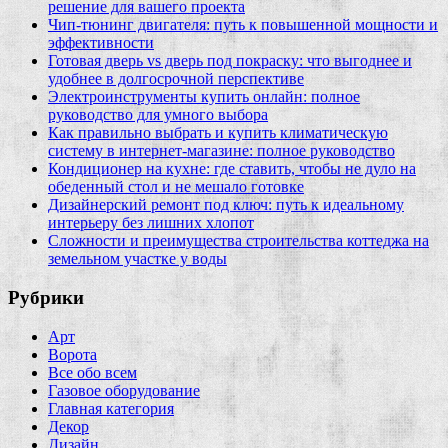
решение для вашего проекта
Чип‑тюнинг двигателя: путь к повышенной мощности и
эффективности
Готовая дверь vs дверь под покраску: что выгоднее и
удобнее в долгосрочной перспективе
Электроинструменты купить онлайн: полное
руководство для умного выбора
Как правильно выбрать и купить климатическую
систему в интернет‑магазине: полное руководство
Кондиционер на кухне: где ставить, чтобы не дуло на
обеденный стол и не мешало готовке
Дизайнерский ремонт под ключ: путь к идеальному
интерьеру без лишних хлопот
Сложности и преимущества строительства коттеджа на
земельном участке у воды
Рубрики
Арт
Ворота
Все обо всем
Газовое оборудование
Главная категория
Декор
Дизайн