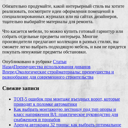
Обязательно продумайте, какой интерьерный стиль вы хотите
реализовать, посмотрите идеи оформления помещений в
специализированных журналах или на сайтах дизайнеров,
тщательно выбирайте материалы для ремонта.
Что касается мебели, то можно купить готовый гарнитур или
собрать отдельные предметы интерьера. Многие
производители предлагают коллекции в разных стилях, вы
сможете легко выбрать подходящую мебель, и вам не придется
покупать ненужные предметы обстановки.
Опубликовано в рубрике
Статьи
Назад
Преимущества использования диванов
Вперед
Экологические стройматериалы: преимущества и
разнообразие для современного строительства
Свежие записи
ТОП-5 ошибок при монтаже въездных ворот, которые
приводят к поломке автоматики
Как выбрать монтажную лестницу под тип опоры и
класс напряжения ВЛ: практическое руководство для
снабженцев и прорабов
Аренда автокрана 32 тонны: как выбрать оптимальное