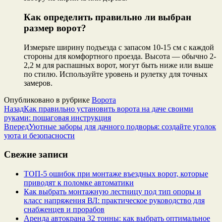
Как определить правильно ли выбран
размер ворот?
Измерьте ширину подъезда с запасом 10-15 см с каждой
стороны для комфортного проезда. Высота — обычно 2-
2,2 м для распашных ворот, могут быть ниже или выше
по стилю. Используйте уровень и рулетку для точных
замеров.
Опубликовано в рубрике
Ворота
Назад
Как правильно установить ворота на даче своими
руками: пошаговая инструкция
Вперед
Уютные заборы для дачного подворья: создайте уголок
уюта и безопасности
Свежие записи
ТОП-5 ошибок при монтаже въездных ворот, которые
приводят к поломке автоматики
Как выбрать монтажную лестницу под тип опоры и
класс напряжения ВЛ: практическое руководство для
снабженцев и прорабов
Аренда автокрана 32 тонны: как выбрать оптимальное