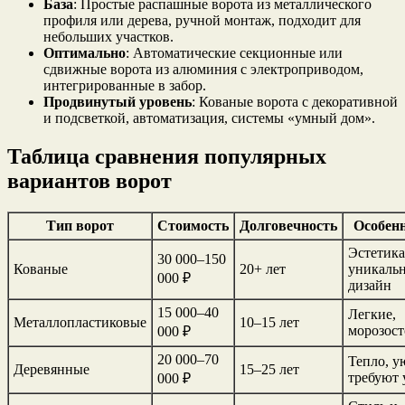
База
: Простые распашные ворота из металлического
профиля или дерева, ручной монтаж, подходит для
небольших участков.
Оптимально
: Автоматические секционные или
сдвижные ворота из алюминия с электроприводом,
интегрированные в забор.
Продвинутый уровень
: Кованые ворота с декоративной
и подсветкой, автоматизация, системы «умный дом».
Таблица сравнения популярных
вариантов ворот
Тип ворот
Стоимость
Долговечность
Особен
Эстетика
30 000–150
Кованые
20+ лет
уникаль
000 ₽
дизайн
15 000–40
Легкие,
Металлопластиковые
10–15 лет
морозос
000 ₽
20 000–70
Тепло, у
Деревянные
15–25 лет
требуют 
000 ₽