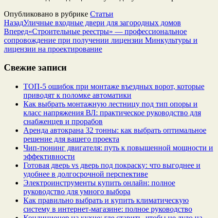
Опубликовано в рубрике
Статьи
Назад
Уличные входные двери для загородных домов
Вперед
«Строительные реестры» — профессиональное
сопровождение при получении лицензии Минкультуры и
лицензии на проектирование
Свежие записи
ТОП-5 ошибок при монтаже въездных ворот, которые
приводят к поломке автоматики
Как выбрать монтажную лестницу под тип опоры и
класс напряжения ВЛ: практическое руководство для
снабженцев и прорабов
Аренда автокрана 32 тонны: как выбрать оптимальное
решение для вашего проекта
Чип‑тюнинг двигателя: путь к повышенной мощности и
эффективности
Готовая дверь vs дверь под покраску: что выгоднее и
удобнее в долгосрочной перспективе
Электроинструменты купить онлайн: полное
руководство для умного выбора
Как правильно выбрать и купить климатическую
систему в интернет‑магазине: полное руководство
Кондиционер на кухне: где ставить, чтобы не дуло на