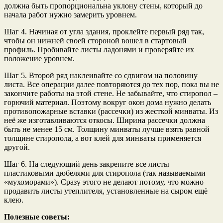
должна быть пропорциональна уклону стены, который до
начала работ нужно замерить уровнем.
Шаг 4. Начиная от угла здания, проклейте первый ряд так,
чтобы он нижней своей стороной вошел в стартовый
профиль. Пробивайте листы ладонями и проверяйте их
положение уровнем.
Шаг 5. Второй ряд наклеивайте со сдвигом на половину
листа. Все операции далее повторяются до тех пор, пока вы не
закончите работы на этой стене. Не забывайте, что стиропол –
горючий материал. Поэтому вокруг окон дома нужно делать
противопожарные вставки (рассечки) из жесткой минваты. Из
неё же изготавливаются откосы. Ширина рассечки должна
быть не менее 15 см. Толщину минваты лучше взять равной
толщине стиропола, а вот клей для минваты применяется
другой.
Шаг 6. На следующий день закрепите все листы
пластиковыми дюбелями для стиропола (так называемыми
«мухоморами»). Сразу этого не делают потому, что можно
продавить листы утеплителя, установленные на сыром ещё
клею.
Полезные советы: