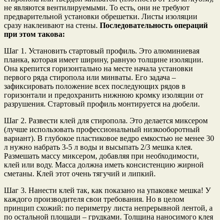
не являются вентилируемыми. То есть, они не требуют
предварительной установки обрешетки. Листы изоляции
сразу наклеивают на стены.
Последовательность операций
при этом такова:
Шаг 1. Установить стартовый профиль. Это алюминиевая
планка, которая имеет ширину, равную толщине изоляции.
Она крепится горизонтально на месте начала установки
первого ряда стиропола или минваты. Его задача –
зафиксировать положение всех последующих рядов в
горизонтали и предохранить нижнюю кромку изоляции от
разрушения. Стартовый профиль монтируется на дюбели.
Шаг 2. Развести клей для стиропола. Это делается миксером
(лучше использовать профессиональный низкооборотный
вариант). В глубокое пластиковое ведро емкостью не менее 30
л нужно набрать 3-5 л воды и высыпать 2/3 мешка клея.
Размешать массу миксером, добавляя при необходимости,
клей или воду. Масса должна иметь консистенцию жирной
сметаны. Клей этот очень тягучий и липкий.
Шаг 3. Нанести клей так, как показано на упаковке мешка! У
каждого производителя свои требования. Но в целом
принцип схожий: по периметру листа непрерывной лентой, а
по остальной площади – грудками. Толщина наносимого клея