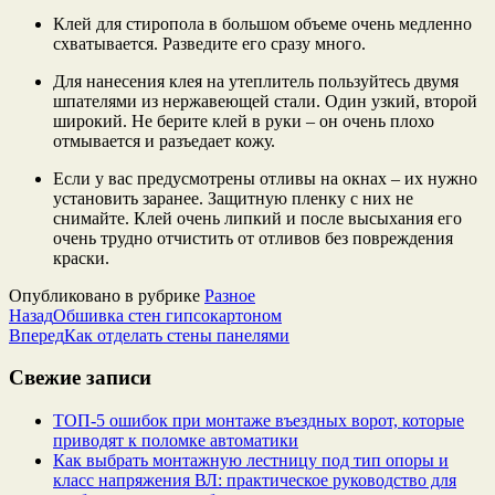
Клей для стиропола в большом объеме очень медленно
схватывается. Разведите его сразу много.
Для нанесения клея на утеплитель пользуйтесь двумя
шпателями из нержавеющей стали. Один узкий, второй
широкий. Не берите клей в руки – он очень плохо
отмывается и разъедает кожу.
Если у вас предусмотрены отливы на окнах – их нужно
установить заранее. Защитную пленку с них не
снимайте. Клей очень липкий и после высыхания его
очень трудно отчистить от отливов без повреждения
краски.
Опубликовано в рубрике
Разное
Назад
Обшивка стен гипсокартоном
Вперед
Как отделать стены панелями
Свежие записи
ТОП-5 ошибок при монтаже въездных ворот, которые
приводят к поломке автоматики
Как выбрать монтажную лестницу под тип опоры и
класс напряжения ВЛ: практическое руководство для