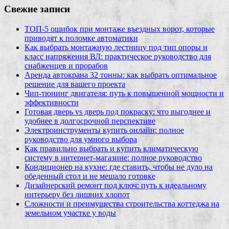
Свежие записи
ТОП-5 ошибок при монтаже въездных ворот, которые
приводят к поломке автоматики
Как выбрать монтажную лестницу под тип опоры и
класс напряжения ВЛ: практическое руководство для
снабженцев и прорабов
Аренда автокрана 32 тонны: как выбрать оптимальное
решение для вашего проекта
Чип‑тюнинг двигателя: путь к повышенной мощности и
эффективности
Готовая дверь vs дверь под покраску: что выгоднее и
удобнее в долгосрочной перспективе
Электроинструменты купить онлайн: полное
руководство для умного выбора
Как правильно выбрать и купить климатическую
систему в интернет‑магазине: полное руководство
Кондиционер на кухне: где ставить, чтобы не дуло на
обеденный стол и не мешало готовке
Дизайнерский ремонт под ключ: путь к идеальному
интерьеру без лишних хлопот
Сложности и преимущества строительства коттеджа на
земельном участке у воды