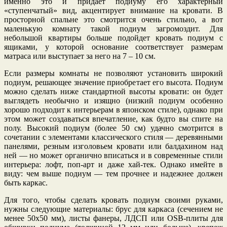
именно это и придает подиуму его характерный
«ступенчатый» вид, акцентирует внимание на кровати. В
просторной спальне это смотрится очень стильно, а вот
маленькую комнату такой подиум загромоздит. Для
небольшой квартиры больше подойдет кровать подиум с
ящиками, у которой основание соответствует размерам
матраса или выступает за него на 7 – 10 см.
Если размеры комнаты не позволяют установить широкий
подиум, решающее значение приобретает его высота. Подиум
можно сделать ниже стандартной высоты кровати: он будет
выглядеть необычно и изящно (низкий подиум особенно
хорошо подходит к интерьерам в японском стиле), однако при
этом может создаваться впечатление, как будто вы спите на
полу. Высокий подиум (более 50 см) удачно смотрится в
сочетании с элементами классического стиля — деревянными
панелями, резным изголовьем кровати или балдахином над
ней — но может органично вписаться и в современные стили
интерьера: лофт, поп-арт и даже хай-тек. Однако имейте в
виду: чем выше подиум — тем прочнее и надежнее должен
быть каркас.
Для того, чтобы сделать кровать подиум своими руками,
нужны следующие материалы: брус для каркаса (сечением не
менее 50х50 мм), листы фанеры, ЛДСП или OSB-плиты для