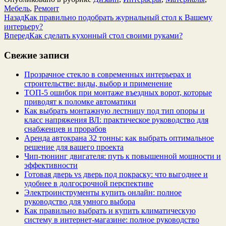
Мебель
,
Ремонт
Назад
Как правильно подобрать журнальный стол к Вашему
интерьеру?
Вперед
Как сделать кухонный стол своими руками?
Свежие записи
Прозрачное стекло в современных интерьерах и
строительстве: виды, выбор и применение
ТОП-5 ошибок при монтаже въездных ворот, которые
приводят к поломке автоматики
Как выбрать монтажную лестницу под тип опоры и
класс напряжения ВЛ: практическое руководство для
снабженцев и прорабов
Аренда автокрана 32 тонны: как выбрать оптимальное
решение для вашего проекта
Чип‑тюнинг двигателя: путь к повышенной мощности и
эффективности
Готовая дверь vs дверь под покраску: что выгоднее и
удобнее в долгосрочной перспективе
Электроинструменты купить онлайн: полное
руководство для умного выбора
Как правильно выбрать и купить климатическую
систему в интернет‑магазине: полное руководство