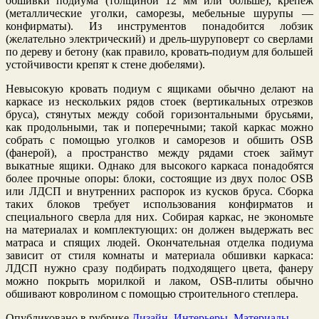
обшивки подиума (толщиной 12 мм или больше), крепеж
(металлические уголки, саморезы, мебельные шурупы —
конфирматы). Из инструментов понадобится лобзик
(желательно электрический) и дрель-шуруповерт со сверлами
по дереву и бетону (как правило, кровать-подиум для большей
устойчивости крепят к стене дюбелями).
Невысокую кровать подиум с ящиками обычно делают на
каркасе из нескольких рядов стоек (вертикальных отрезков
бруса), стянутых между собой горизонтальными брусьями,
как продольными, так и поперечными; такой каркас можно
собрать с помощью уголков и саморезов и обшить OSB
(фанерой), а пространство между рядами стоек займут
выкатные ящики. Однако для высокого каркаса понадобятся
более прочные опоры: блоки, состоящие из двух полос OSB
или ЛДСП и внутренних распорок из кусков бруса. Сборка
таких блоков требует использования конфирматов и
специального сверла для них. Собирая каркас, не экономьте
на материалах и комплектующих: он должен выдержать вес
матраса и спящих людей. Окончательная отделка подиума
зависит от стиля комнаты и материала обшивки каркаса:
ЛДСП нужно сразу подбирать подходящего цвета, фанеру
можно покрыть морилкой и лаком, OSB-плиты обычно
обшивают ковролином с помощью строительного степлера.
Опубликовано в рубрике
Дизайн
,
Интерьеры
,
Материалы
,