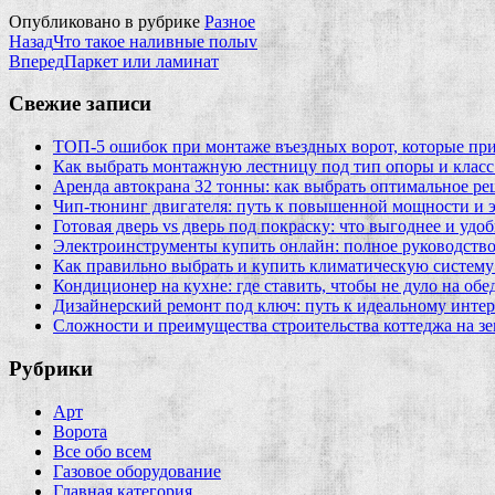
Опубликовано в рубрике
Разное
Назад
Что такое наливные полыv
Вперед
Паркет или ламинат
Свежие записи
ТОП-5 ошибок при монтаже въездных ворот, которые при
Как выбрать монтажную лестницу под тип опоры и класс
Аренда автокрана 32 тонны: как выбрать оптимальное ре
Чип‑тюнинг двигателя: путь к повышенной мощности и 
Готовая дверь vs дверь под покраску: что выгоднее и удо
Электроинструменты купить онлайн: полное руководство
Как правильно выбрать и купить климатическую систему 
Кондиционер на кухне: где ставить, чтобы не дуло на об
Дизайнерский ремонт под ключ: путь к идеальному интер
Сложности и преимущества строительства коттеджа на зе
Рубрики
Арт
Ворота
Все обо всем
Газовое оборудование
Главная категория