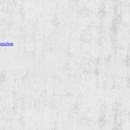
рорабов