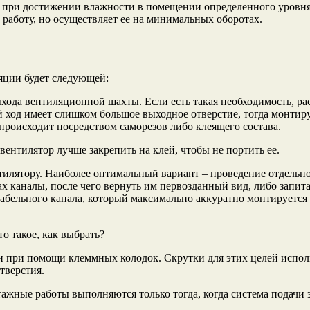
 при достижении влажности в помещении определенного уровня
работу, но осуществляет ее на минимальных оборотах.
яции будет следующей:
ода вентиляционной шахты. Если есть такая необходимость, ра
й ход имеет слишком большое выходное отверстие, тогда монтиру
происходит посредством саморезов либо клеящего состава.
ентилятор лучше закрепить на клей, чтобы не портить ее.
илятору. Наиболее оптимальный вариант – проведение отдельно
х каналы, после чего вернуть им первозданный вид, либо запит
абельного канала, который максимально аккуратно монтируется 
такое, как выбрать?
 при помощи клеммных колодок. Скрутки для этих целей использ
тверстия.
ажные работы выполняются только тогда, когда система подачи 