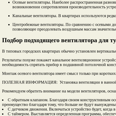
Осевые вентиляторы. Наиболее распространенная разнов
возникновении сопротивления производительность устро
Канальные вентиляторы. В квартирах используются редко
Центробежные вентиляторы. По сравнению с осевыми дорож
позволяющее преодолевать воздушным массам значитель
Подбор подходящего вентилятора для т
В типовых городских квартирах обычно установлен вертикаль
Результаты похуже покажет канальное вентиляционное устройс
необходимость спрятать прибор в подшивной потолочной конс
Монтаж осевого вентилятора имеет смысл только при коротких
ПОЛЕЗНАЯ ИНФОРМАЦИЯ: Установка вентиляции в ванной и
Рекомендуем обратить внимание на модели вентиляторов, осн
С обратным клапаном. Благодаря своим конструктивным ос
преимущество благодаря тому, что больше не будут вынуждены
С датчиком движения. Включаться устройство будет, когда в 
С таймером. Выставляется определенная программа, обесп