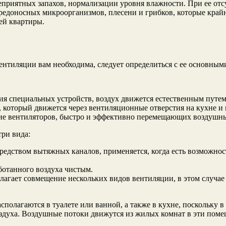
неприятных запахов, нормализации уровня влажности. При ее о
 вредоносных микроорганизмов, плесени и грибков, которые кра
сей квартиры.
ентиляции вам необходима, следует определиться с ее основным
я специальных устройств, воздух движется естественным путем 
, который движется через вентиляционные отверстия на кухне и в
ние вентиляторов, быстро и эффективно перемещающих воздушны
ри вида:
едством вытяжных каналов, применяется, когда есть возможнос
ботанного воздуха чистым.
лагает совмещение нескольких видов вентиляции, в этом случае
олагаются в туалете или ванной, а также в кухне, поскольку в
уха. Воздушные потоки движутся из жилых комнат в эти помеще