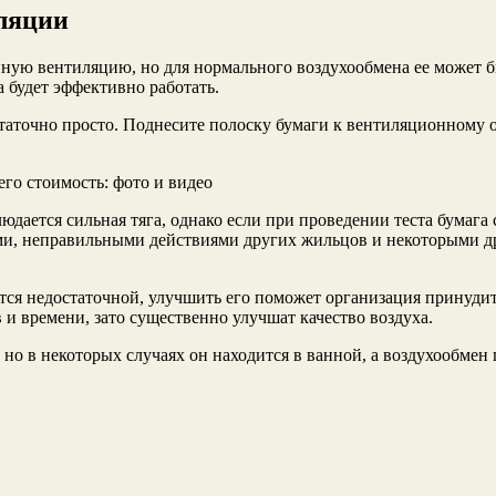
иляции
ную вентиляцию, но для нормального воздухообмена ее может б
а будет эффективно работать.
аточно просто. Поднесите полоску бумаги к вентиляционному о
 стоимость: фото и видео
юдается сильная тяга, однако если при проведении теста бумага 
ми, неправильными действиями других жильцов и некоторыми др
ется недостаточной, улучшить его поможет организация принуди
 и времени, зато существенно улучшат качество воздуха.
 но в некоторых случаях он находится в ванной, а воздухообмен