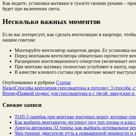
Как видите, установка вытяжки в туалете своими руками – пр
будет при включении света.
Несколько важных моментов
Если вас интересует, как сделать вентиляцию в квартире, что
нашим советам:
Монтируйте вентилятор напротив двери. Ее установка на
Перед монтажом вентилятора обязательно прочистите ве
Расширение вентиляционного отверстия увеличивает ин
При монтаже вытяжку полностью углубляют в шахту, нар
В качестве клеевого состава при монтаже может выступ
Опубликовано в рубрике
Статьи
Назад
Способы крепления гипсокартона к потолку: 3 способа, 
Вперед
Прямой подвес для гипсокартона и с тягой: заводские и
Свежие записи
ТОП-5 ошибок при монтаже въездных ворот, которые при
Как выбрать монтажную лестницу под тип опоры и класс
Аренда автокрана 32 тонны: как выбрать оптимальное ре
Чип‑тюнинг двигателя: путь к повышенной мощности и 