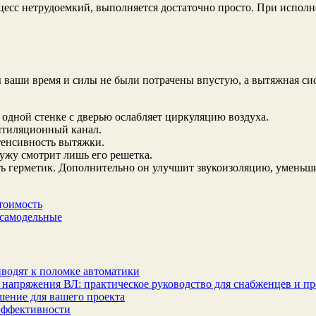
оцесс нетрудоемкий, выполняется достаточно просто. При испол
бы ваши время и силы не были потрачены впустую, а вытяжная си
 одной стенке с дверью ослабляет циркуляцию воздуха.
нтиляционный канал.
тенсивность вытяжки.
ужу смотрит лишь его решетка.
ать герметик. Дополнительно он улучшит звукоизоляцию, умень
стоимость
 самодельные
водят к поломке автоматики
 напряжения ВЛ: практическое руководство для снабженцев и п
шение для вашего проекта
эффективности