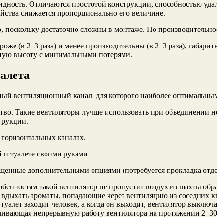
идность. Отличаются простотой конструкции, способностью удал
йства снижается пропорционально его величине.
, поскольку достаточно сложны в монтаже. По производительно
е (в 2–3 раза) и менее производительны (в 2–3 раза), габарит
ную высоту с минимальными потерями.
уалета
ный вентиляционный канал, для которого наиболее оптимальным
тво. Такие вентиляторы лучше использовать при объединении не
трукции.
 горизонтальных каналах.
 туалете своими руками
ащенные дополнительными опциями (потребуется прокладка отде
обенностям такой вентилятор не пропустит воздух из шахты об
 вдыхать ароматы, попадающие через вентиляцию из соседних к
туалет заходит человек, а когда он выходит, вентилятор выключа
ечивающая непрерывную работу вентилятора на протяжении 2–30