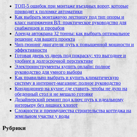
ТОП-5 ошибок при монтаже въездных ворот, которые
приводят к поломке автоматики
Как выбрать монтажную лестницу под тип опоры и
класс напряжения ВЛ: практическое руководство для
снабженцев и прорабов
Аренда автокрана 32 тонны: как выбрать оптимальное
решение для вашего проекта
Чип‑тюнинг двигателя: путь к повышенной мощности и
эффективности
Готовая дверь vs дверь под покраску: что выгоднее и
удобнее в долгосрочной перспективе
Электроинструменты купить онлайн: полное
руководство для умного выбора
Как правильно выбрать и купить климатическую
систему в интернет‑магазине: полное руководство
Кондиционер на кухне: где ставить, чтобы не дуло на
обеденный стол и не мешало готовке
Дизайнерский ремонт под ключ: путь к идеальному
интерьеру без лишних хлопот
Сложности и преимущества строительства коттеджа на
земельном участке у воды
Рубрики