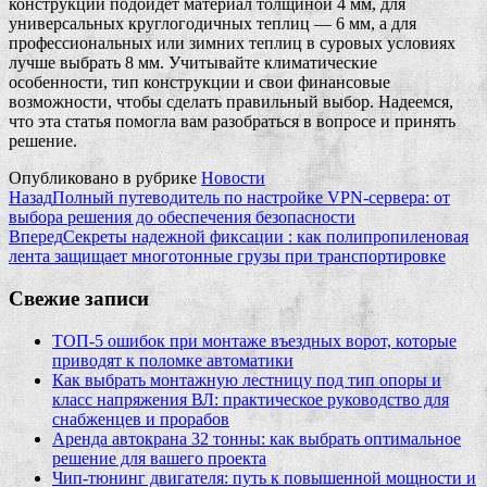
конструкций подойдет материал толщиной 4 мм, для
универсальных круглогодичных теплиц — 6 мм, а для
профессиональных или зимних теплиц в суровых условиях
лучше выбрать 8 мм. Учитывайте климатические
особенности, тип конструкции и свои финансовые
возможности, чтобы сделать правильный выбор. Надеемся,
что эта статья помогла вам разобраться в вопросе и принять
решение.
Опубликовано в рубрике
Новости
Назад
Полный путеводитель по настройке VPN‑сервера: от
выбора решения до обеспечения безопасности
Вперед
Секреты надежной фиксации : как полипропиленовая
лента защищает многотонные грузы при транспортировке
Свежие записи
ТОП-5 ошибок при монтаже въездных ворот, которые
приводят к поломке автоматики
Как выбрать монтажную лестницу под тип опоры и
класс напряжения ВЛ: практическое руководство для
снабженцев и прорабов
Аренда автокрана 32 тонны: как выбрать оптимальное
решение для вашего проекта
Чип‑тюнинг двигателя: путь к повышенной мощности и