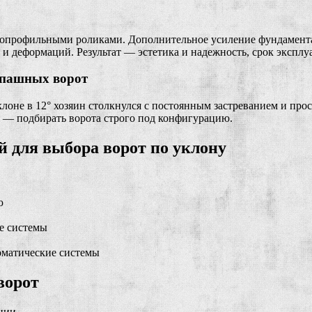
копрофильными роликами. Дополнительное усиление фундамента
и деформаций. Результат — эстетика и надежность, срок эксплуа
спашных ворот
лоне в 12° хозяин столкнулся с постоянным застреванием и про
о — подбирать ворота строго под конфигурацию.
й для выбора ворот по уклону
ю
е системы
томатические системы
ворот
ации