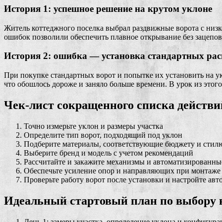
История 1: успешное решение на крутом уклоне
Житель коттеджного поселка выбрал раздвижные ворота с низ
ошибок позволили обеспечить плавное открывание без зацепов 
История 2: ошибка — установка стандартных ра
При покупке стандартных ворот и попытке их установить на ук
что обошлось дороже и заняло больше времени. В урок из этог
Чек-лист сокращенного списка действи
Точно измерьте уклон и размеры участка
Определите тип ворот, подходящий под уклон
Подберите материалы, соответствующие бюджету и стил
Выберите бренд и модель с учетом рекомендаций
Рассчитайте и закажите механизмы и автоматизированны
Обеспечьте усиление опор и направляющих при монтаже
Проверьте работу ворот после установки и настройте ав
Идеальный стартовый план по выбору 
День 1: замеры участка, определение уклона и конфигур