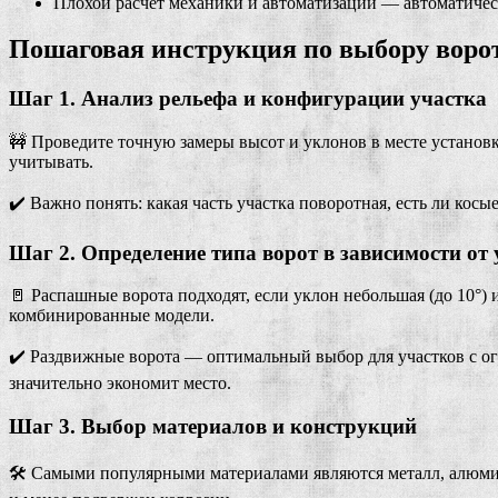
Плохой расчет механики и автоматизации — автоматичес
Пошаговая инструкция по выбору ворот
Шаг 1. Анализ рельефа и конфигурации участка
🚧 Проведите точную замеры высот и уклонов в месте установки
учитывать.
✔️ Важно понять: какая часть участка поворотная, есть ли к
Шаг 2. Определение типа ворот в зависимости от 
🚪 Распашные ворота подходят, если уклон небольшая (до 10°)
комбинированные модели.
✔️ Раздвижные ворота — оптимальный выбор для участков с ог
значительно экономит место.
Шаг 3. Выбор материалов и конструкций
🛠️ Самыми популярными материалами являются металл, алюми