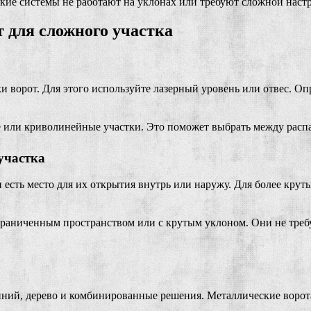
кие системы не работают на уклонах или требуют сложной наст
 для сложного участка
 ворот. Для этого используйте лазерный уровень или отвес. Опре
осые или криволинейные участки. Это поможет выбрать между р
участка
 и есть место для их открытия внутрь или наружу. Для более кр
раниченным пространством или с крутым уклоном. Они не требу
ний, дерево и комбинированные решения. Металлические ворот