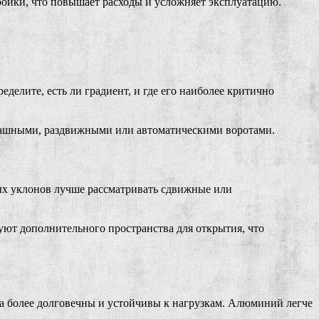
ройки, что повышает расходы и усложняет эксплуатацию.
делите, есть ли градиент, и где его наиболее критично
аспашными, раздвижными или автоматическими воротами.
утых уклонов лучше рассматривать сдвижные или
ют дополнительного пространства для открытия, что
а более долговечны и устойчивы к нагрузкам. Алюминий легче