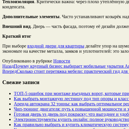
Теплоизоляция
. Критически важна: через плохо утеплённую д
конденсата.
Дополнительные элементы
. Часто устанавливают козырёк на
Внешний вид
. Дверь — часть фасада, поэтому её дизайн долж
Краткий итог
При выборе
входной двери для квартиры
делайте упор на шумо
экономьте на качестве металла, замков и уплотнителей: это зал
Опубликовано в рубрике
Новости
Назад
Почему крупный бизнес выбирает мобильные укрытия А
Вперед
Сколько стоит перетяжка мебели: практический гид для
Свежие записи
ТОП-5 ошибок при монтаже въездных ворот, которые при
Как выбрать монтажную лестницу под тип опоры и класс
Аренда автокрана 32 тонны: как выбрать оптимальное ре
Чип‑тюнинг двигателя: путь к повышенной мощности и 
Готовая дверь vs дверь под покраску: что выгоднее и удо
Электроинструменты купить онлайн: полное руководство
Как правильно выбрать и купить климатическую систему 