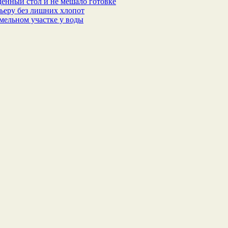
еденный стол и не мешало готовке
ьеру без лишних хлопот
мельном участке у воды