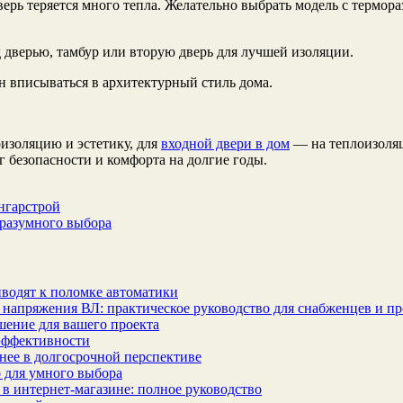
верь теряется много тепла. Желательно выбрать модель с термо
д дверью, тамбур или вторую дверь для лучшей изоляции.
ен вписываться в архитектурный стиль дома.
изоляцию и эстетику, для
входной двери в дом
— на теплоизоляц
ог безопасности и комфорта на долгие годы.
нгарстрой
 разумного выбора
водят к поломке автоматики
 напряжения ВЛ: практическое руководство для снабженцев и п
шение для вашего проекта
эффективности
бнее в долгосрочной перспективе
 для умного выбора
в интернет‑магазине: полное руководство