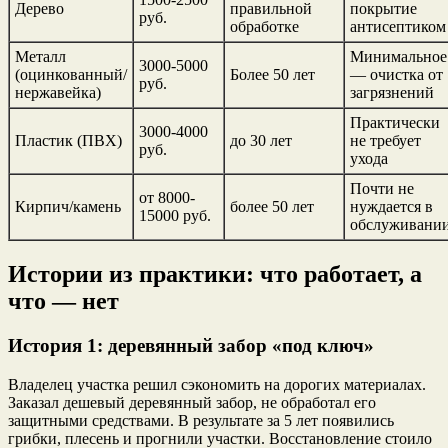
Дерево
правильной
покрытие
руб.
обработке
антисептиком
Металл
Минимальное
3000-5000
(оцинкованный/
Более 50 лет
— очистка от
руб.
нержавейка)
загрязнений
Практически
3000-4000
Пластик (ПВХ)
до 30 лет
не требует
руб.
ухода
Почти не
от 8000-
Кирпич/камень
более 50 лет
нуждается в
15000 руб.
обслуживани
Истории из практики: что работает, а
что — нет
История 1: деревянный забор «под ключ»
Владелец участка решил сэкономить на дорогих материалах.
Заказал дешевый деревянный забор, не обработал его
защитными средствами. В результате за 5 лет появились
грибки, плесень и прогнили участки. Восстановление стоило