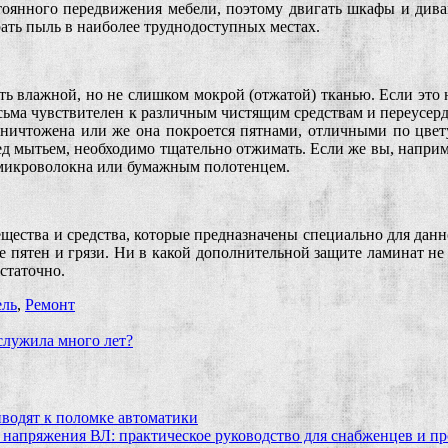
стоянного передвижения мебели, поэтому двигать шкафы и дива
ать пыль в наиболее труднодоступных местах.
еть влажной, но не слишком мокрой (отжатой) тканью. Если это 
ьма чувствителен к различным чистящим средствам и переусердс
ничтожена или же она покроется пятнами, отличными по цвету
ед мытьем, необходимо тщательно отжимать. Если же вы, наприм
з микроволокна или бумажным полотенцем.
ещества и средства, которые предназначены специально для дан
ше пятен и грязи. Ни в какой дополнительной защите ламинат н
статочно.
ль
,
Ремонт
служила много лет?
водят к поломке автоматики
 напряжения ВЛ: практическое руководство для снабженцев и п