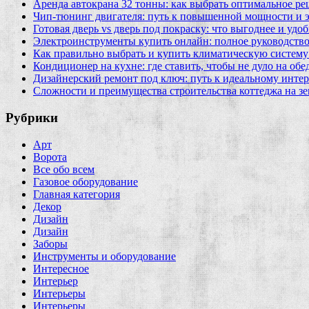
Аренда автокрана 32 тонны: как выбрать оптимальное ре
Чип‑тюнинг двигателя: путь к повышенной мощности и 
Готовая дверь vs дверь под покраску: что выгоднее и удо
Электроинструменты купить онлайн: полное руководство
Как правильно выбрать и купить климатическую систему 
Кондиционер на кухне: где ставить, чтобы не дуло на об
Дизайнерский ремонт под ключ: путь к идеальному интер
Сложности и преимущества строительства коттеджа на зе
Рубрики
Арт
Ворота
Все обо всем
Газовое оборудование
Главная категория
Декор
Дизайн
Дизайн
Заборы
Инструменты и оборудование
Интересное
Интерьер
Интерьеры
Интерьеры