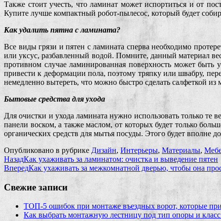
Также стоит учесть, что ламинат может испортиться и от по
Купите лучше компактный робот-пылесос, который будет собир
Как удалить пятна с ламината?
Все виды грязи и пятен с ламината сперва необходимо протер
или уксус, разбавленный водой. Помните, данный материал вес
противном случае ламинированная поверхность может быть у
привести к деформации пола, поэтому тряпку или швабру, пер
немедленно вытереть, что можно быстро сделать салфеткой и
Бытовые средства для ухода
Для очистки и ухода ламината нужно использовать только те в
панели воском, а также маслом, от которых будет только боль
органических средств для мытья посуды. Этого будет вполне до
Опубликовано в рубрике
Дизайн
,
Интерьеры
,
Материалы
,
Мебе
Назад
Как ухаживать за ламинатом: очистка и выведение пятен
Вперед
Как ухаживать за межкомнатной дверью, чтобы она про
Свежие записи
ТОП-5 ошибок при монтаже въездных ворот, которые при
Как выбрать монтажную лестницу под тип опоры и класс