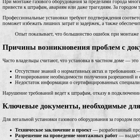
При монтаже газового оборудования за пределами города мног
привести к штрафам, авариям или даже трагедиям. За городом т
Профессиональные установки требуют подтверждения соответс
поможет избежать лишних затрат и задержек, а также обеспечи
Опыт показывает, что большинство ошибок при монтаже 
Причины возникновения проблем с доку
Часто владельцы считают, что установка в частном доме — это
Отсутствие знаний о нормативных актах и требованиях — 
Игнорирование необходимости получения разрешений и 
Недостаток информации о сертифицированных специали
Нарушение требований ведет к штрафам, отказу в подключении 
Ключевые документы, необходимые для 
Для легальной установки газового оборудования за городом п
Техническое заключение и проект
— разработанный прое
Разрешение на проведение монтажных работ
— выдаётс