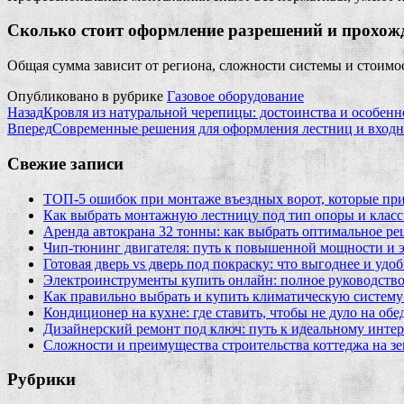
Сколько стоит оформление разрешений и прохож
Общая сумма зависит от региона, сложности системы и стоимос
Опубликовано в рубрике
Газовое оборудование
Назад
Кровля из натуральной черепицы: достоинства и особен
Вперед
Современные решения для оформления лестниц и вход
Свежие записи
ТОП-5 ошибок при монтаже въездных ворот, которые при
Как выбрать монтажную лестницу под тип опоры и класс
Аренда автокрана 32 тонны: как выбрать оптимальное ре
Чип‑тюнинг двигателя: путь к повышенной мощности и 
Готовая дверь vs дверь под покраску: что выгоднее и удо
Электроинструменты купить онлайн: полное руководство
Как правильно выбрать и купить климатическую систему 
Кондиционер на кухне: где ставить, чтобы не дуло на об
Дизайнерский ремонт под ключ: путь к идеальному интер
Сложности и преимущества строительства коттеджа на зе
Рубрики