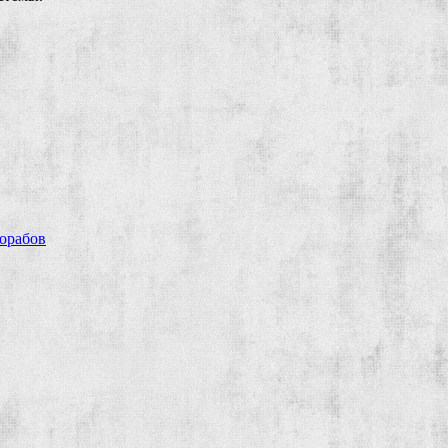
рорабов