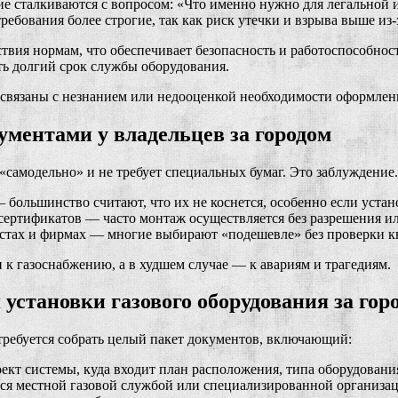
ие сталкиваются с вопросом: «Что именно нужно для легальной
ребования более строгие, так как риск утечки и взрыва выше из
твия нормам, что обеспечивает безопасность и работоспособно
ть долгий срок службы оборудования.
связаны с незнанием или недооценкой необходимости оформлени
ментами у владельцев за городом
 «самодельно» и не требует специальных бумаг. Это заблуждени
большинство считают, что их не коснется, особенно если устан
сертификатов — часто монтаж осуществляется без разрешения 
стах и фирмах — многие выбирают «подешевле» без проверки к
к газоснабжению, а в худшем случае — к авариям и трагедиям.
установки газового оборудования за гор
отребуется собрать целый пакет документов, включающий:
кт системы, куда входит план расположения, типа оборудования
я местной газовой службой или специализированной организац