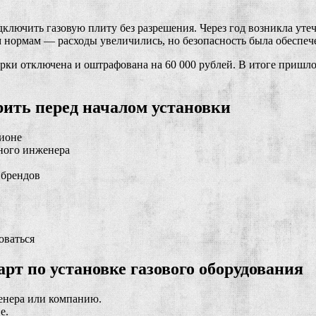
дключить газовую плиту без разрешения. Через год возникла ут
 нормам — расходы увеличились, но безопасность была обеспеч
ерки отключена и оштрафована на 60 000 рублей. В итоге пришло
рить перед началом установки
гионе
нного инженера
 брендов
оваться
рт по установке газового оборудования
женера или компанию.
е.