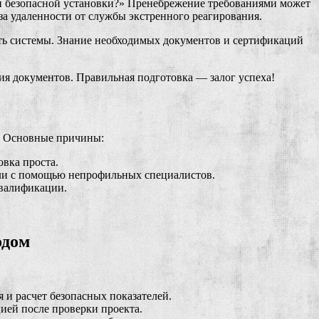
 и безопасной установки?» Пренебрежение требованиями может
-за удаленности от службы экстренного реагирования.
сть системы. Знание необходимых документов и сертификаций
я документов. Правильная подготовка — залог успеха!
е. Основные причины:
овка проста.
или с помощью непрофильных специалистов.
валификации.
одом
 и расчет безопасных показателей.
ией после проверки проекта.