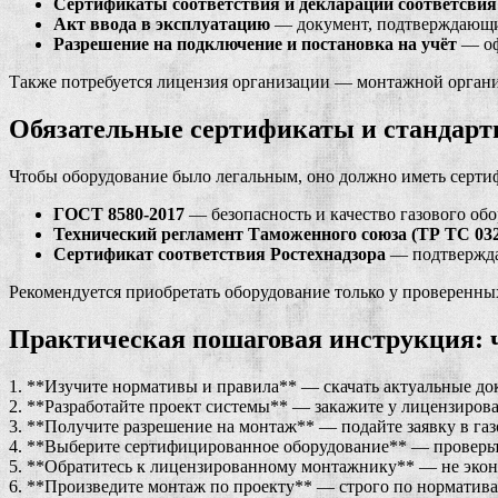
Сертификаты соответствия и декларации соответсвия
Акт ввода в эксплуатацию
— документ, подтверждающий
Разрешение на подключение и постановка на учёт
— оф
Также потребуется лицензия организации — монтажной органи
Обязательные сертификаты и стандарты
Чтобы оборудование было легальным, оно должно иметь серти
ГОСТ 8580-2017
— безопасность и качество газового обо
Технический регламент Таможенного союза (ТР ТС 032
Сертификат соответствия Ростехнадзора
— подтвержда
Рекомендуется приобретать оборудование только у проверенн
Практическая пошаговая инструкция: чт
1. **Изучите нормативы и правила** — скачать актуальные до
2. **Разработайте проект системы** — закажите у лицензиров
3. **Получите разрешение на монтаж** — подайте заявку в га
4. **Выберите сертифицированное оборудование** — проверьте
5. **Обратитесь к лицензированному монтажнику** — не экон
6. **Произведите монтаж по проекту** — строго по норматива