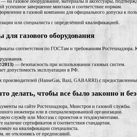
— на газовое оборудование, материалы и аксессуары, подтвержд
 успешное завершение монтажа и соответствие нормам.
ормление в газовой компании для официального допуска к пол
зации или специалиста с определённой квалификацией.
 для газового оборудования
фикаты соответствия по ГОСТам и требованиям Ростехнадзора. 
рудования.
/2013)
— безопасность при использовании газовых систем.
ет допустимость эксплуатации в РФ.
ых производителей (HanseGas, Baxi, GABARRI) с предоставленн
о делать, чтобы все было законно и бе
кументы на сайте Ростехнадзора, Минстроя и газовой службы.
анного инженера или в специализированной организации.
зовую службу или Мосгаза с проектом и техдокументами.
 наличие сертификатов и соответствия стандартам.
омьте на квалификации специалиста.
м, не отклоняясь от предписаний.