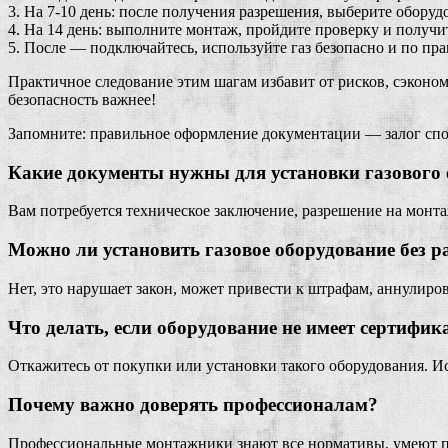
3. На 7-10 день: после получения разрешения, выберите оборуд
4. На 14 день: выполните монтаж, пройдите проверку и получит
5. После — подключайтесь, используйте газ безопасно и по пра
Практичное следование этим шагам избавит от рисков, сэкономи
безопасность важнее!
Запомните: правильное оформление документации — залог спо
Какие документы нужны для установки газового 
Вам потребуется техническое заключение, разрешение на монтаж
Можно ли установить газовое оборудование без 
Нет, это нарушает закон, может привести к штрафам, аннулир
Что делать, если оборудование не имеет сертифик
Откажитесь от покупки или установки такого оборудования. 
Почему важно доверять профессионалам?
Профессиональные монтажники знают все нормативы, умеют п