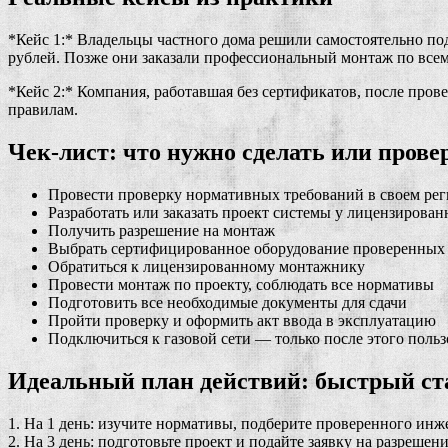
*Кейс 1:* Владельцы частного дома решили самостоятельно по
рублей. Позже они заказали профессиональный монтаж по всем
*Кейс 2:* Компания, работавшая без сертификатов, после пров
правилам.
Чек-лист: что нужно сделать или прове
Провести проверку нормативных требований в своем ре
Разработать или заказать проект системы у лицензирова
Получить разрешение на монтаж
Выбрать сертифицированное оборудование проверенных
Обратиться к лицензированному монтажнику
Провести монтаж по проекту, соблюдать все нормативы
Подготовить все необходимые документы для сдачи
Пройти проверку и оформить акт ввода в эксплуатацию
Подключиться к газовой сети — только после этого польз
Идеальный план действий: быстрый ста
1. На 1 день: изучите нормативы, подберите проверенного ин
2. На 3 день: подготовьте проект и подайте заявку на разрешени