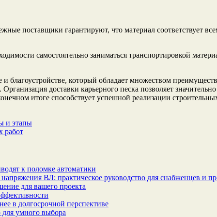
ежные поставщики гарантируют, что материал соответствует все
бходимости самостоятельно заниматься транспортировкой материа
 и благоустройстве, который обладает множеством преимуществ.
Организация доставки карьерного песка позволяет значительно 
конечном итоге способствует успешной реализации строительных
ы и этапы
х работ
водят к поломке автоматики
 напряжения ВЛ: практическое руководство для снабженцев и п
шение для вашего проекта
эффективности
бнее в долгосрочной перспективе
 для умного выбора