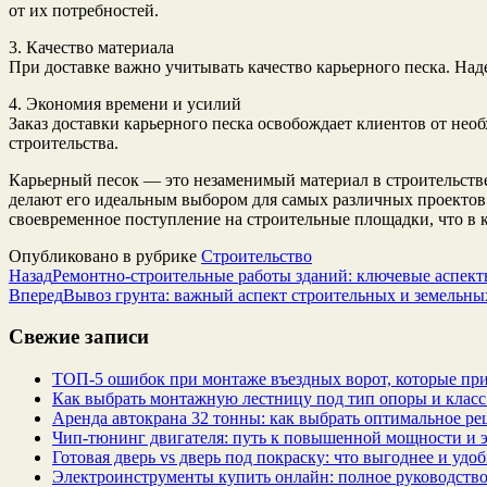
от их потребностей.
3. Качество материала
При доставке важно учитывать качество карьерного песка. Над
4. Экономия времени и усилий
Заказ доставки карьерного песка освобождает клиентов от нео
строительства.
Карьерный песок — это незаменимый материал в строительстве
делают его идеальным выбором для самых различных проектов. 
своевременное поступление на строительные площадки, что в 
Опубликовано в рубрике
Строительство
Назад
Ремонтно-строительные работы зданий: ключевые аспект
Вперед
Вывоз грунта: важный аспект строительных и земельны
Свежие записи
ТОП-5 ошибок при монтаже въездных ворот, которые при
Как выбрать монтажную лестницу под тип опоры и класс
Аренда автокрана 32 тонны: как выбрать оптимальное ре
Чип‑тюнинг двигателя: путь к повышенной мощности и 
Готовая дверь vs дверь под покраску: что выгоднее и удо
Электроинструменты купить онлайн: полное руководство