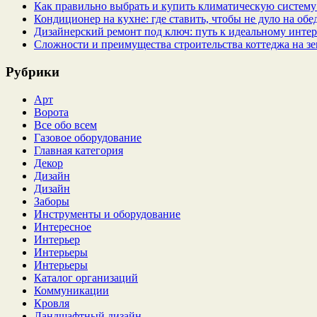
Как правильно выбрать и купить климатическую систему 
Кондиционер на кухне: где ставить, чтобы не дуло на об
Дизайнерский ремонт под ключ: путь к идеальному интер
Сложности и преимущества строительства коттеджа на зе
Рубрики
Арт
Ворота
Все обо всем
Газовое оборудование
Главная категория
Декор
Дизайн
Дизайн
Заборы
Инструменты и оборудование
Интересное
Интерьер
Интерьеры
Интерьеры
Каталог организаций
Коммуникации
Кровля
Ландшафтный дизайн