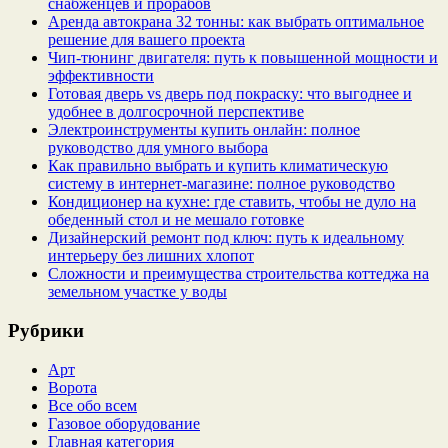
снабженцев и прорабов
Аренда автокрана 32 тонны: как выбрать оптимальное
решение для вашего проекта
Чип‑тюнинг двигателя: путь к повышенной мощности и
эффективности
Готовая дверь vs дверь под покраску: что выгоднее и
удобнее в долгосрочной перспективе
Электроинструменты купить онлайн: полное
руководство для умного выбора
Как правильно выбрать и купить климатическую
систему в интернет‑магазине: полное руководство
Кондиционер на кухне: где ставить, чтобы не дуло на
обеденный стол и не мешало готовке
Дизайнерский ремонт под ключ: путь к идеальному
интерьеру без лишних хлопот
Сложности и преимущества строительства коттеджа на
земельном участке у воды
Рубрики
Арт
Ворота
Все обо всем
Газовое оборудование
Главная категория